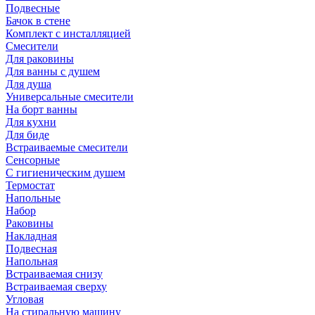
Подвесные
Бачок в стене
Комплект с инсталляцией
Смесители
Для раковины
Для ванны с душем
Для душа
Универсальные смесители
На борт ванны
Для кухни
Для биде
Встраиваемые смесители
Сенсорные
С гигиеническим душем
Термостат
Напольные
Набор
Раковины
Накладная
Подвесная
Напольная
Встраиваемая снизу
Встраиваемая сверху
Угловая
На стиральную машину