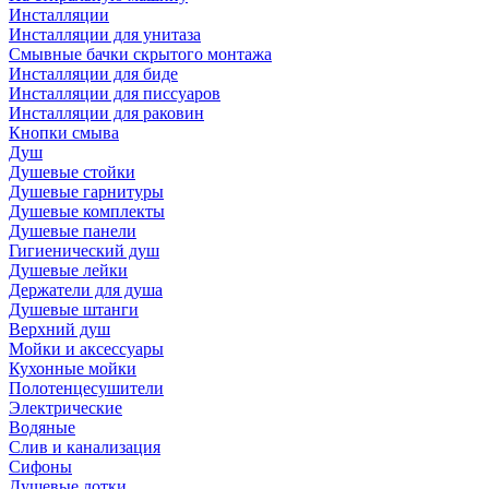
Инсталляции
Инсталляции для унитаза
Смывные бачки скрытого монтажа
Инсталляции для биде
Инсталляции для писсуаров
Инсталляции для раковин
Кнопки смыва
Душ
Душевые стойки
Душевые гарнитуры
Душевые комплекты
Душевые панели
Гигиенический душ
Душевые лейки
Держатели для душа
Душевые штанги
Верхний душ
Мойки и аксессуары
Кухонные мойки
Полотенцесушители
Электрические
Водяные
Слив и канализация
Сифоны
Душевые лотки