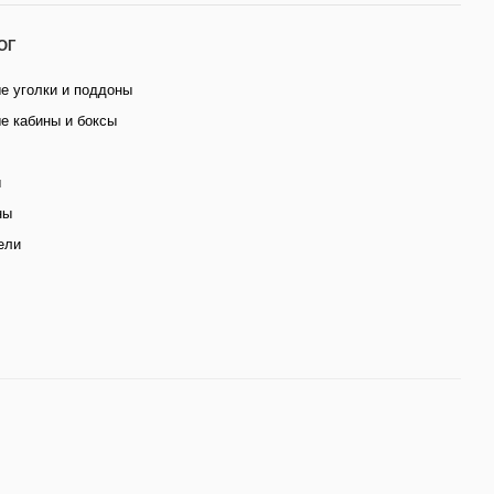
ОГ
е уголки и поддоны
е кабины и боксы
ы
ны
ели