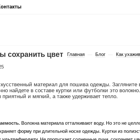
Контакты
бы сохранить цвет
Главная
Блог
Как ухажив
—
—
25
кусственный материал для пошива одежды. Загляните 
чно найдете в составе куртки или футболки это волокно
 приятный и мягкий, а также удерживает тепло.
аемость.
Волокна материала отталкивают воду. Но это не целло
раняет форму при длительной носке одежды. Куртки из полиэсте
к ультрафиолету.
Не пропускает солнечные лучи, сохраняет цве