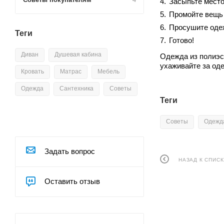
Засыпьте место
Промойте вещь 
Просушите одеж
Теги
Готово!
Диван
Душевая кабина
Одежда из полиэст
ухаживайте за оде
Кровать
Матрас
Мебель
Одежда
Сантехника
Советы
Теги
Советы
Одежд
Задать вопрос
НАЗАД К СПИСК
Оставить отзыв