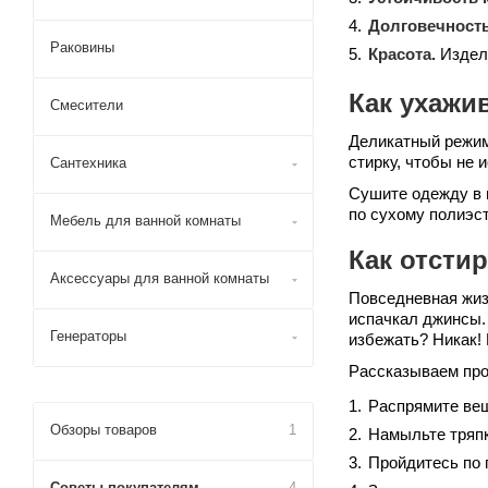
Долговечность
Раковины
Красота.
Издели
Как ухажи
Смесители
Деликатный режим
стирку, чтобы не 
Сантехника
Сушите одежду в 
по сухому полиэст
Мебель для ванной комнаты
Как отсти
Аксессуары для ванной комнаты
Повседневная жизн
испачкал джинсы. 
Генераторы
избежать? Никак! 
Рассказываем прос
Распрямите вещ
Обзоры товаров
1
Намыльте тряпк
Пройдитесь по 
Советы покупателям
4