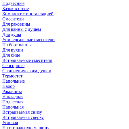
Подвесные
Бачок в стене
Комплект с инсталляцией
Смесители
Для раковины
Для ванны с душем
Для душа
Универсальные смесители
На борт ванны
Для кухни
Для биде
Встраиваемые смесители
Сенсорные
С гигиеническим душем
Термостат
Напольные
Набор
Раковины
Накладная
Подвесная
Напольная
Встраиваемая снизу
Встраиваемая сверху
Угловая
На стиральную машину