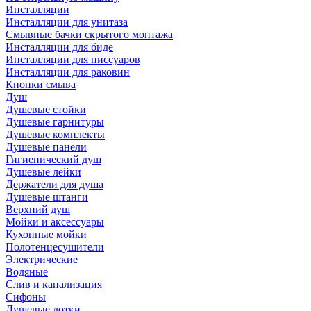
Инсталляции
Инсталляции для унитаза
Смывные бачки скрытого монтажа
Инсталляции для биде
Инсталляции для писсуаров
Инсталляции для раковин
Кнопки смыва
Душ
Душевые стойки
Душевые гарнитуры
Душевые комплекты
Душевые панели
Гигиенический душ
Душевые лейки
Держатели для душа
Душевые штанги
Верхний душ
Мойки и аксессуары
Кухонные мойки
Полотенцесушители
Электрические
Водяные
Слив и канализация
Сифоны
Душевые лотки