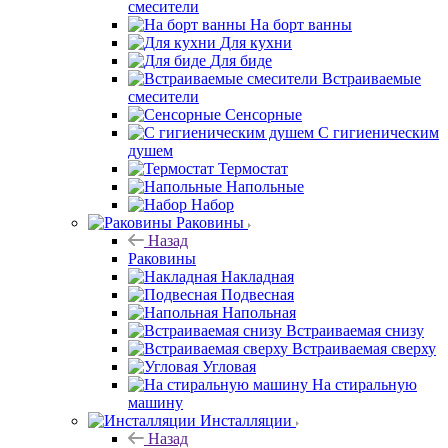
смесители
На борт ванны
Для кухни
Для биде
Встраиваемые
смесители
Сенсорные
С гигиеническим
душем
Термостат
Напольные
Набор
Раковины
Назад
Раковины
Накладная
Подвесная
Напольная
Встраиваемая снизу
Встраиваемая сверху
Угловая
На стиральную
машину
Инсталляции
Назад