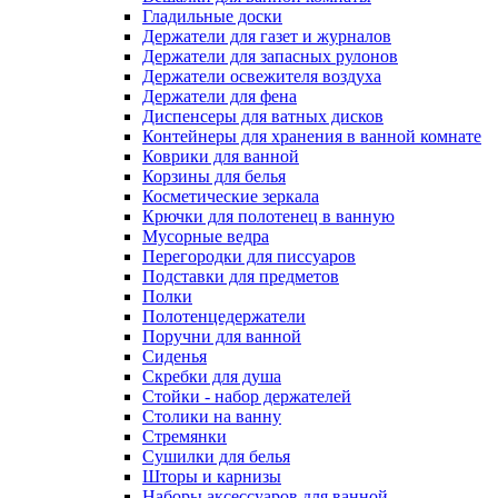
Гладильные доски
Держатели для газет и журналов
Держатели для запасных рулонов
Держатели освежителя воздуха
Держатели для фена
Диспенсеры для ватных дисков
Контейнеры для хранения в ванной комнате
Коврики для ванной
Корзины для белья
Косметические зеркала
Крючки для полотенец в ванную
Мусорные ведра
Перегородки для писсуаров
Подставки для предметов
Полки
Полотенцедержатели
Поручни для ванной
Сиденья
Скребки для душа
Стойки - набор держателей
Столики на ванну
Стремянки
Сушилки для белья
Шторы и карнизы
Наборы аксессуаров для ванной