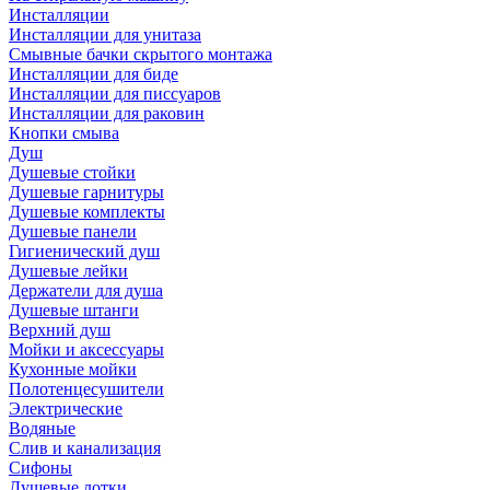
Инсталляции
Инсталляции для унитаза
Смывные бачки скрытого монтажа
Инсталляции для биде
Инсталляции для писсуаров
Инсталляции для раковин
Кнопки смыва
Душ
Душевые стойки
Душевые гарнитуры
Душевые комплекты
Душевые панели
Гигиенический душ
Душевые лейки
Держатели для душа
Душевые штанги
Верхний душ
Мойки и аксессуары
Кухонные мойки
Полотенцесушители
Электрические
Водяные
Слив и канализация
Сифоны
Душевые лотки