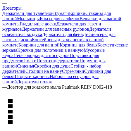
—
Дозаторы
Держатели для туалетной бумаги
Ершики
Стаканы для
ванной
Мыльницы
Боксы для салфеток
Вешалки для ванной
комнаты
Гладильные доски
Держатели для газет и
журналов
Держатели для запасных рулонов
Держатели
освежителя воздуха
Держатели для фена
Диспенсеры для
ватных дисков
Контейнеры для хранения в ванной
комнате
Коврики для ванной
Корзины для белья
Косметические
зеркала
Крючки для полотенец в ванную
Мусорные
ведра
Перегородки для писсуаров
Подставки для
предметов
Полки
Полотенцедержатели
Поручни для
ванной
Сиденья
Скребки для душа
Стойки - набор
держателей
Столики на ванну
Стремянки
Сушилки для
белья
Шторы и карнизы
Наборы аксессуаров для
ванной
Держатели полок
—
Дозатор для жидкого мыла Paulmark REIN D002-418