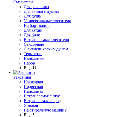
Смесители
Для раковины
Для ванны с душем
Для душа
Универсальные смесители
На борт ванны
Для кухни
Для биде
Встраиваемые смесители
Сенсорные
С гигиеническим душем
Термостат
Напольные
Набор
Ещё 11
Раковины
Накладная
Подвесная
Напольная
Встраиваемая снизу
Встраиваемая сверху
Угловая
На стиральную машину
Ещё 5