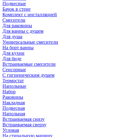
Подвесные
Бачок в стене
Комплект с инсталляцией
Смесители
Для раковины
Для ванны с душем
Для душа
Универсальные смесители
На борт ванны
Для кухни
Для биде
Встраиваемые смесители
Сенсорные
С гигиеническим душем
Термостат
Напольные
Набор
Раковины
Накладная
Подвесная
Напольная
Встраиваемая снизу
Встраиваемая сверху
Угловая
На стиральную машину