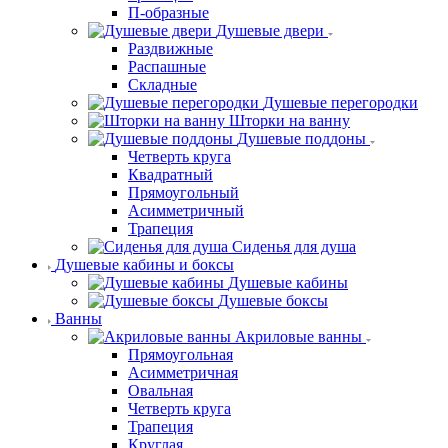
П-образные
Душевые двери
Раздвижные
Распашные
Складные
Душевые перегородки
Шторки на ванну
Душевые поддоны
Четверть круга
Квадратный
Прямоугольный
Асимметричный
Трапеция
Сиденья для душа
Душевые кабины и боксы
Душевые кабины
Душевые боксы
Ванны
Акриловые ванны
Прямоугольная
Асимметричная
Овальная
Четверть круга
Трапеция
Круглая