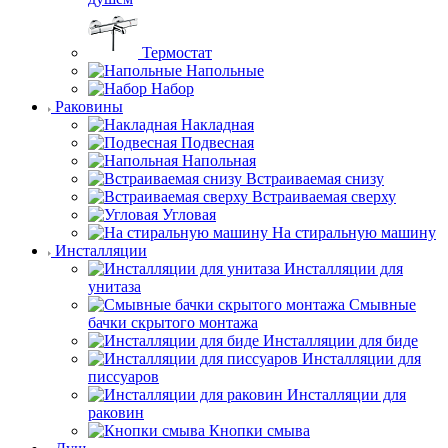
Термостат
Напольные
Набор
Раковины
Накладная
Подвесная
Напольная
Встраиваемая снизу
Встраиваемая сверху
Угловая
На стиральную машину
Инсталляции
Инсталляции для
унитаза
Смывные
бачки скрытого монтажа
Инсталляции для биде
Инсталляции для
писсуаров
Инсталляции для
раковин
Кнопки смыва