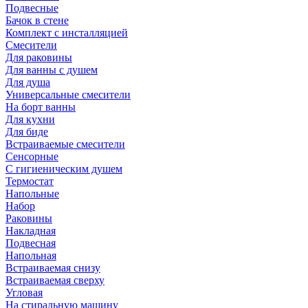
Подвесные
Бачок в стене
Комплект с инсталляцией
Смесители
Для раковины
Для ванны с душем
Для душа
Универсальные смесители
На борт ванны
Для кухни
Для биде
Встраиваемые смесители
Сенсорные
С гигиеническим душем
Термостат
Напольные
Набор
Раковины
Накладная
Подвесная
Напольная
Встраиваемая снизу
Встраиваемая сверху
Угловая
На стиральную машину