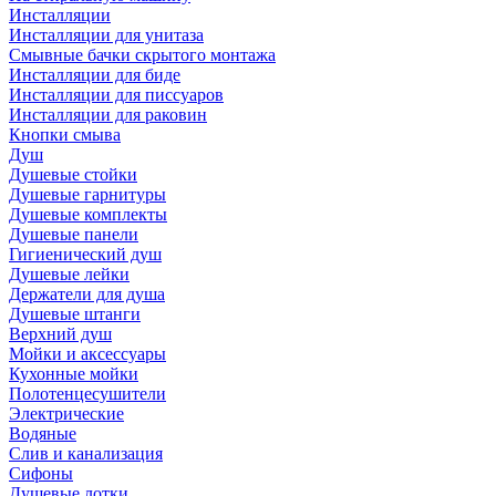
Инсталляции
Инсталляции для унитаза
Смывные бачки скрытого монтажа
Инсталляции для биде
Инсталляции для писсуаров
Инсталляции для раковин
Кнопки смыва
Душ
Душевые стойки
Душевые гарнитуры
Душевые комплекты
Душевые панели
Гигиенический душ
Душевые лейки
Держатели для душа
Душевые штанги
Верхний душ
Мойки и аксессуары
Кухонные мойки
Полотенцесушители
Электрические
Водяные
Слив и канализация
Сифоны
Душевые лотки