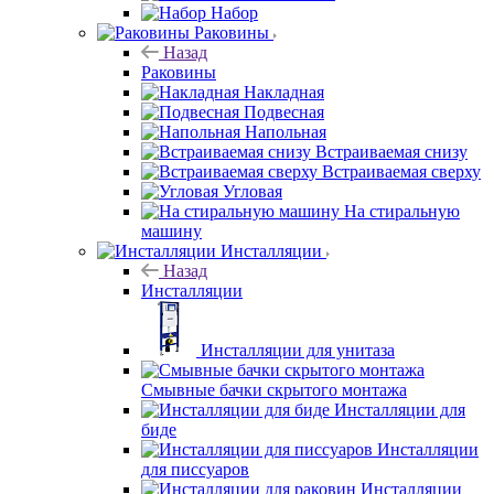
Набор
Раковины
Назад
Раковины
Накладная
Подвесная
Напольная
Встраиваемая снизу
Встраиваемая сверху
Угловая
На стиральную
машину
Инсталляции
Назад
Инсталляции
Инсталляции для унитаза
Смывные бачки скрытого монтажа
Инсталляции для
биде
Инсталляции
для писсуаров
Инсталляции