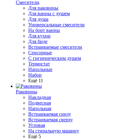
Смесители
Для раковины
Для ванны с душем
Для душа
Универсальные смесители
На борт ванны
Для кухни
Для биде
Встраиваемые смесители
Сенсорные
С гигиеническим душем
Термостат
Напольные
Набор
Ещё 11
Раковины
Накладная
Подвесная
Напольная
Встраиваемая снизу
Встраиваемая сверху
Угловая
На стиральную машину
Ещё 5