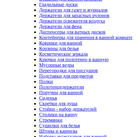
Гладильные доски
Держатели для газет и журналов
Держатели для запасных рулонов
Держатели освежителя воздуха
Держатели для фена
Диспенсеры для ватных дисков
Контейнеры для хранения в ванной комнате
Коврики для ванной
Корзины для белья
Косметические зеркала
Крючки для полотенец в ванную
Мусорные ведра
Перегородки для писсуаров
Подставки для предметов
Полки
Полотенцедержатели
Поручни для ванной
Сиденья
Скребки для душа
Стойки - набор держателей
Столики на ванну
Стремянки
Сушилки для белья
Шторы и карнизы
Наборы аксессуаров для ванной