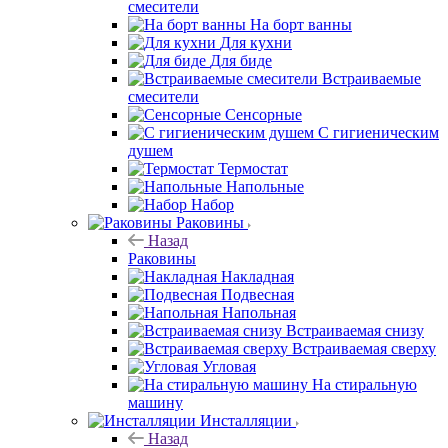
смесители
На борт ванны
Для кухни
Для биде
Встраиваемые
смесители
Сенсорные
С гигиеническим
душем
Термостат
Напольные
Набор
Раковины
Назад
Раковины
Накладная
Подвесная
Напольная
Встраиваемая снизу
Встраиваемая сверху
Угловая
На стиральную
машину
Инсталляции
Назад