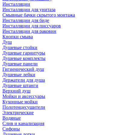
Инсталляции
Инсталляции для унитаза
Смывные бачки скрытого монтажа
Инсталляции для биде
Инсталляции для писсуаров
Инсталляции для раковин
Кнопки смыва
Душ
Душевые стойки
Душевые гарнитуры
Душевые комплекты
Душевые панели
Гигиенический душ
Душевые лейки
Держатели для душа
Душевые штанги
Верхний душ
Мойки и аксессуары
Кухонные мойки
Полотенцесушители
Электрические
Водяные
Слив и канализация
Сифоны
Душевые лотки