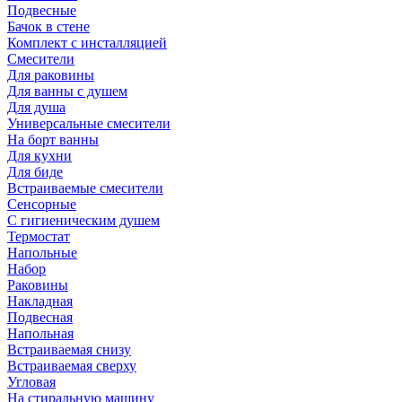
Подвесные
Бачок в стене
Комплект с инсталляцией
Смесители
Для раковины
Для ванны с душем
Для душа
Универсальные смесители
На борт ванны
Для кухни
Для биде
Встраиваемые смесители
Сенсорные
С гигиеническим душем
Термостат
Напольные
Набор
Раковины
Накладная
Подвесная
Напольная
Встраиваемая снизу
Встраиваемая сверху
Угловая
На стиральную машину