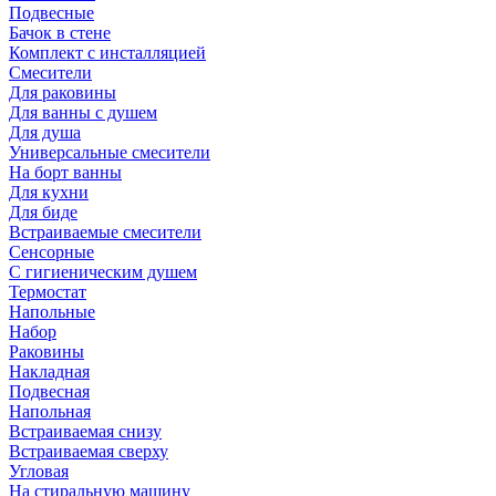
Подвесные
Бачок в стене
Комплект с инсталляцией
Смесители
Для раковины
Для ванны с душем
Для душа
Универсальные смесители
На борт ванны
Для кухни
Для биде
Встраиваемые смесители
Сенсорные
С гигиеническим душем
Термостат
Напольные
Набор
Раковины
Накладная
Подвесная
Напольная
Встраиваемая снизу
Встраиваемая сверху
Угловая
На стиральную машину