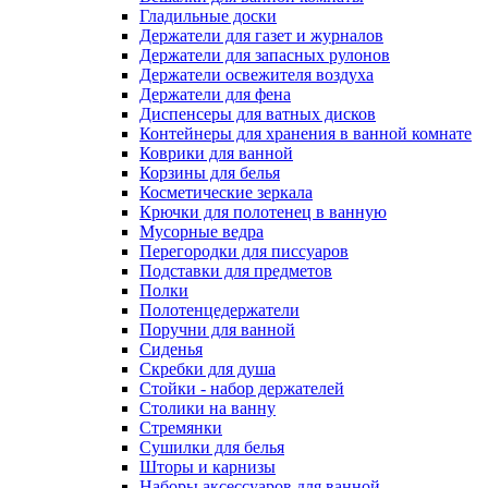
Гладильные доски
Держатели для газет и журналов
Держатели для запасных рулонов
Держатели освежителя воздуха
Держатели для фена
Диспенсеры для ватных дисков
Контейнеры для хранения в ванной комнате
Коврики для ванной
Корзины для белья
Косметические зеркала
Крючки для полотенец в ванную
Мусорные ведра
Перегородки для писсуаров
Подставки для предметов
Полки
Полотенцедержатели
Поручни для ванной
Сиденья
Скребки для душа
Стойки - набор держателей
Столики на ванну
Стремянки
Сушилки для белья
Шторы и карнизы
Наборы аксессуаров для ванной