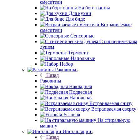
смесители
На борт ванны
Для кухни
Для биде
Встраиваемые
смесители
Сенсорные
С гигиеническим
душем
Термостат
Напольные
Набор
Раковины
Назад
Раковины
Накладная
Подвесная
Напольная
Встраиваемая снизу
Встраиваемая сверху
Угловая
На стиральную
машину
Инсталляции
Назад