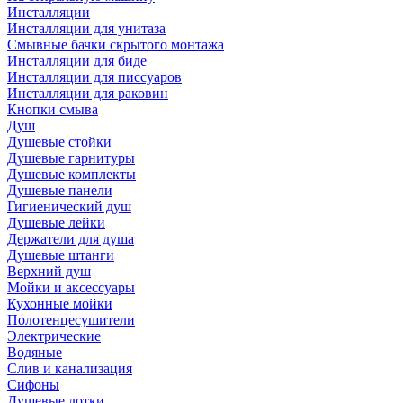
Инсталляции
Инсталляции для унитаза
Смывные бачки скрытого монтажа
Инсталляции для биде
Инсталляции для писсуаров
Инсталляции для раковин
Кнопки смыва
Душ
Душевые стойки
Душевые гарнитуры
Душевые комплекты
Душевые панели
Гигиенический душ
Душевые лейки
Держатели для душа
Душевые штанги
Верхний душ
Мойки и аксессуары
Кухонные мойки
Полотенцесушители
Электрические
Водяные
Слив и канализация
Сифоны
Душевые лотки