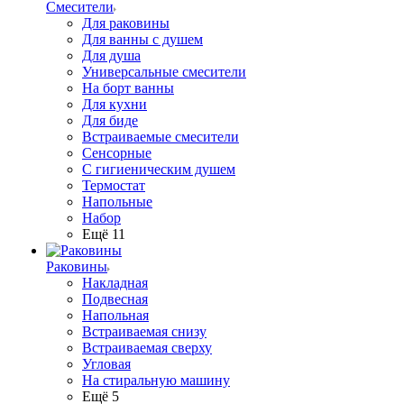
Смесители
Для раковины
Для ванны с душем
Для душа
Универсальные смесители
На борт ванны
Для кухни
Для биде
Встраиваемые смесители
Сенсорные
С гигиеническим душем
Термостат
Напольные
Набор
Ещё 11
Раковины
Накладная
Подвесная
Напольная
Встраиваемая снизу
Встраиваемая сверху
Угловая
На стиральную машину
Ещё 5