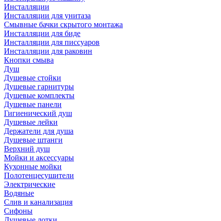
Инсталляции
Инсталляции для унитаза
Смывные бачки скрытого монтажа
Инсталляции для биде
Инсталляции для писсуаров
Инсталляции для раковин
Кнопки смыва
Душ
Душевые стойки
Душевые гарнитуры
Душевые комплекты
Душевые панели
Гигиенический душ
Душевые лейки
Держатели для душа
Душевые штанги
Верхний душ
Мойки и аксессуары
Кухонные мойки
Полотенцесушители
Электрические
Водяные
Слив и канализация
Сифоны
Душевые лотки