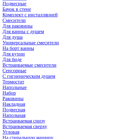
Подвесные
Бачок в стене
Комплект с инсталляцией
Смесители
Для раковины
Для ванны с душем
Для душа
Универсальные смесители
На борт ванны
Для кухни
Для биде
Встраиваемые смесители
Сенсорные
С гигиеническим душем
Термостат
Напольные
Набор
Раковины
Накладная
Подвесная
Напольная
Встраиваемая снизу
Встраиваемая сверху
Угловая
На стиральную машину