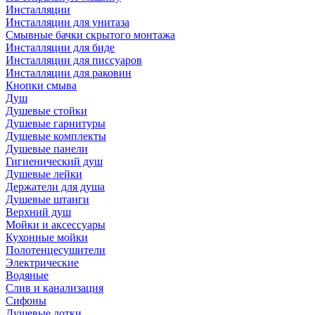
Инсталляции
Инсталляции для унитаза
Смывные бачки скрытого монтажа
Инсталляции для биде
Инсталляции для писсуаров
Инсталляции для раковин
Кнопки смыва
Душ
Душевые стойки
Душевые гарнитуры
Душевые комплекты
Душевые панели
Гигиенический душ
Душевые лейки
Держатели для душа
Душевые штанги
Верхний душ
Мойки и аксессуары
Кухонные мойки
Полотенцесушители
Электрические
Водяные
Слив и канализация
Сифоны
Душевые лотки