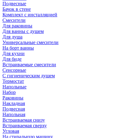
Подвесные
Бачок в стене
Комплект с инсталляцией
Смесители
Для раковины
Для ванны с душем
Для душа
Универсальные смесители
На борт ванны
Для кухни
Для биде
Встраиваемые смесители
Сенсорные
С гигиеническим душем
Термостат
Напольные
Набор
Раковины
Накладная
Подвесная
Напольная
Встраиваемая снизу
Встраиваемая сверху
Угловая
На стиральную машину