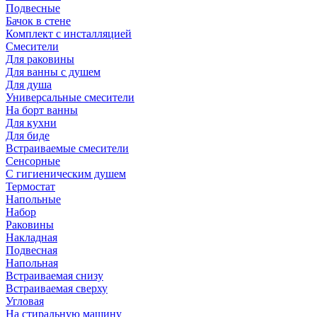
Подвесные
Бачок в стене
Комплект с инсталляцией
Смесители
Для раковины
Для ванны с душем
Для душа
Универсальные смесители
На борт ванны
Для кухни
Для биде
Встраиваемые смесители
Сенсорные
С гигиеническим душем
Термостат
Напольные
Набор
Раковины
Накладная
Подвесная
Напольная
Встраиваемая снизу
Встраиваемая сверху
Угловая
На стиральную машину