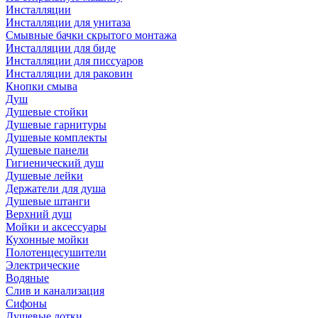
Инсталляции
Инсталляции для унитаза
Смывные бачки скрытого монтажа
Инсталляции для биде
Инсталляции для писсуаров
Инсталляции для раковин
Кнопки смыва
Душ
Душевые стойки
Душевые гарнитуры
Душевые комплекты
Душевые панели
Гигиенический душ
Душевые лейки
Держатели для душа
Душевые штанги
Верхний душ
Мойки и аксессуары
Кухонные мойки
Полотенцесушители
Электрические
Водяные
Слив и канализация
Сифоны
Душевые лотки