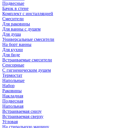
Подвесные
Бачок в стене
Комплект с инсталляцией
Смесители
Для раковины
Для ванны с душем
Для душа
Универсальные смесители
На борт ванны
Для кухни
Для биде
Встраиваемые смесители
Сенсорные
С гигиеническим душем
Термостат
Напольные
Набор
Раковины
Накладная
Подвесная
Напольная
Встраиваемая снизу
Встраиваемая сверху
Угловая
На стиральную машину