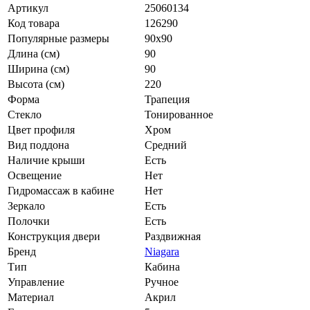
Популярные размеры
90x90
Длина (см)
90
Ширина (см)
90
Высота (см)
220
Форма
Трапеция
Стекло
Тонированное
Цвет профиля
Хром
Вид поддона
Средний
Наличие крыши
Есть
Освещение
Нет
Гидромассаж в кабине
Нет
Зеркало
Есть
Полочки
Есть
Конструкция двери
Раздвижная
Бренд
Niagara
Тип
Кабина
Управление
Ручное
Материал
Акрил
Гарантия
5 лет
Стиль
Современный стиль
Ширина входа (см)
43