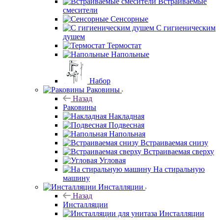
Встраиваемые
смесители
Сенсорные
С гигиеническим
душем
Термостат
Напольные
Набор
Раковины
Назад
Раковины
Накладная
Подвесная
Напольная
Встраиваемая снизу
Встраиваемая сверху
Угловая
На стиральную
машину
Инсталляции
Назад
Инсталляции
Инсталляции