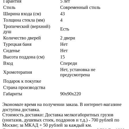
Толщина стекла (мм)
4
Тропический (верхний)
Есть
душ
Количество дверей
2 двери
Турецкая баня
Нет
Сиденье
Нет
Высота поддона (см)
15
Вход
Спереди
Нет, установка не
Хромотерапия
предусмотрена
Подарок к покупке
Страна производства
Габариты
90x90x220
Экономьте время на получении заказа. В интернет-магазине
доступна доставка.
Стоимость доставки: Доставка мелкогаборитных грузов
(унитазов, душевых стоек, поддонов и т.д.) - 700 рублей по
Москве; за МКАД + 50 рублей за каждый км.
Доставка крупногабаритных грузов в пределах МКАД – 1000
рублей; за МКАД – 1000 рублей + 50 рублей за каждый км.
Доставка товара осуществляется в течение 1–2 дней после