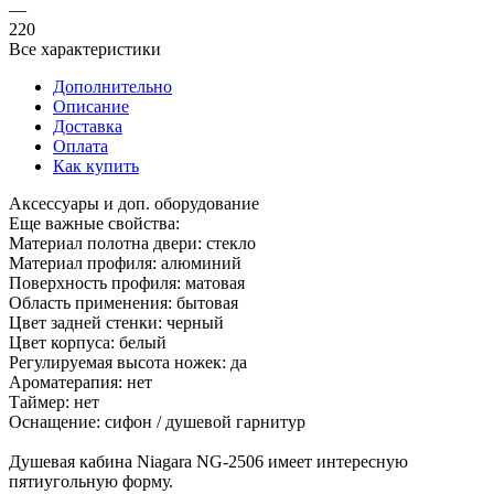
Дополнительно
Описание
Доставка
Оплата
Как купить
Аксессуары и доп. оборудование
Еще важные свойства:
Материал полотна двери: стекло
Материал профиля: алюминий
Поверхность профиля: матовая
Область применения: бытовая
Цвет задней стенки: черный
Цвет корпуса: белый
Регулируемая высота ножек: да
Ароматерапия: нет
Таймер: нет
Оснащение: сифон / душевой гарнитур
Душевая кабина Niagara NG-2506 имеет интересную
пятиугольную форму.
Стильный контраст создадут тонированные закаленные
стекла и белая
центральная панель из пластика. Двухрежимный смеситель