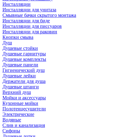
Инсталляции
Инсталляции для унитаза
Смывные бачки скрытого монтажа
Инсталляции для биде
Инсталляции для писсуаров
Инсталляции для раковин
Кнопки смыва
Душ
Душевые стойки
Душевые гарнитуры
Душевые комплекты
Душевые панели
Гигиенический душ
Душевые лейки
Держатели для душа
Душевые штанги
Верхний душ
Мойки и аксессуары
Кухонные мойки
Полотенцесушители
Электрические
Водяные
Слив и канализация
Сифоны
Душевые лотки