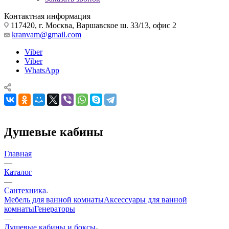
kranvam@gmail.com
Viber
Viber
WhatsApp
Душевые кабины
Главная
—
Каталог
—
Сантехника
Мебель для ванной комнаты
Аксессуары для ванной
комнаты
Генераторы
—
Душевые кабины и боксы
Душевые ограждения и
поддоны
Ванны
Унитазы
Смесители
Раковины
Инсталляции
Душ
и аксессуары
Полотенцесушители
Слив и