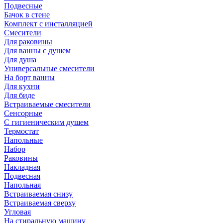
Подвесные
Бачок в стене
Комплект с инсталляцией
Смесители
Для раковины
Для ванны с душем
Для душа
Универсальные смесители
На борт ванны
Для кухни
Для биде
Встраиваемые смесители
Сенсорные
С гигиеническим душем
Термостат
Напольные
Набор
Раковины
Накладная
Подвесная
Напольная
Встраиваемая снизу
Встраиваемая сверху
Угловая
На стиральную машину