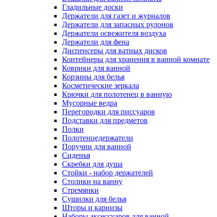
Гладильные доски
Держатели для газет и журналов
Держатели для запасных рулонов
Держатели освежителя воздуха
Держатели для фена
Диспенсеры для ватных дисков
Контейнеры для хранения в ванной комнате
Коврики для ванной
Корзины для белья
Косметические зеркала
Крючки для полотенец в ванную
Мусорные ведра
Перегородки для писсуаров
Подставки для предметов
Полки
Полотенцедержатели
Поручни для ванной
Сиденья
Скребки для душа
Стойки - набор держателей
Столики на ванну
Стремянки
Сушилки для белья
Шторы и карнизы
Наборы аксессуаров для ванной