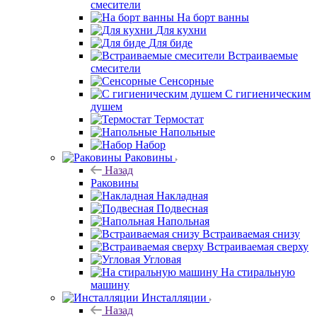
смесители
На борт ванны
Для кухни
Для биде
Встраиваемые
смесители
Сенсорные
С гигиеническим
душем
Термостат
Напольные
Набор
Раковины
Назад
Раковины
Накладная
Подвесная
Напольная
Встраиваемая снизу
Встраиваемая сверху
Угловая
На стиральную
машину
Инсталляции
Назад