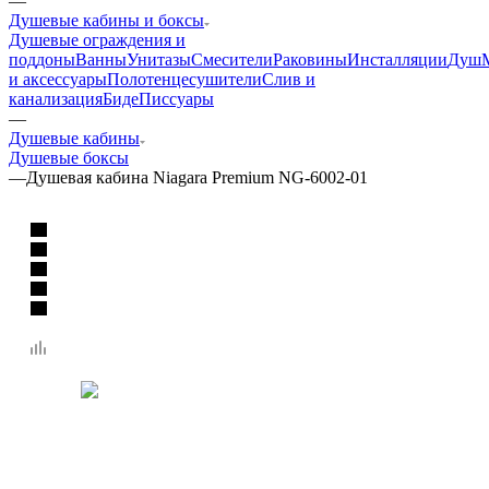
—
Душевые кабины и боксы
Душевые ограждения и
поддоны
Ванны
Унитазы
Смесители
Раковины
Инсталляции
Душ
и аксессуары
Полотенцесушители
Слив и
канализация
Биде
Писсуары
—
Душевые кабины
Душевые боксы
—
Душевая кабина Niagara Premium NG-6002-01