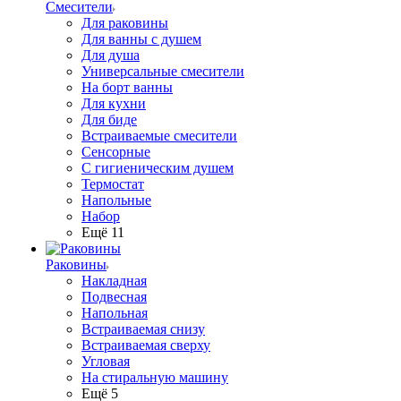
Смесители
Для раковины
Для ванны с душем
Для душа
Универсальные смесители
На борт ванны
Для кухни
Для биде
Встраиваемые смесители
Сенсорные
С гигиеническим душем
Термостат
Напольные
Набор
Ещё 11
Раковины
Накладная
Подвесная
Напольная
Встраиваемая снизу
Встраиваемая сверху
Угловая
На стиральную машину
Ещё 5