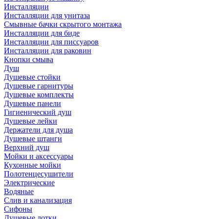
Инсталляции
Инсталляции для унитаза
Смывные бачки скрытого монтажа
Инсталляции для биде
Инсталляции для писсуаров
Инсталляции для раковин
Кнопки смыва
Душ
Душевые стойки
Душевые гарнитуры
Душевые комплекты
Душевые панели
Гигиенический душ
Душевые лейки
Держатели для душа
Душевые штанги
Верхний душ
Мойки и аксессуары
Кухонные мойки
Полотенцесушители
Электрические
Водяные
Слив и канализация
Сифоны
Душевые лотки