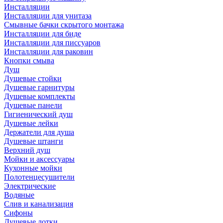
Инсталляции
Инсталляции для унитаза
Смывные бачки скрытого монтажа
Инсталляции для биде
Инсталляции для писсуаров
Инсталляции для раковин
Кнопки смыва
Душ
Душевые стойки
Душевые гарнитуры
Душевые комплекты
Душевые панели
Гигиенический душ
Душевые лейки
Держатели для душа
Душевые штанги
Верхний душ
Мойки и аксессуары
Кухонные мойки
Полотенцесушители
Электрические
Водяные
Слив и канализация
Сифоны
Душевые лотки