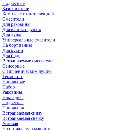
Подвесные
Бачок в стене
Комплект с инсталляцией
Смесители
Для раковины
Для ванны с душем
Для душа
Универсальные смесители
На борт ванны
Для кухни
Для биде
Встраиваемые смесители
Сенсорные
С гигиеническим душем
Термостат
Напольные
Набор
Раковины
Накладная
Подвесная
Напольная
Встраиваемая снизу
Встраиваемая сверху
Угловая
На стиральную машину