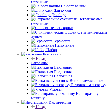
смесители
На борт ванны
Для кухни
Для биде
Встраиваемые
смесители
Сенсорные
С гигиеническим
душем
Термостат
Напольные
Набор
Раковины
Назад
Раковины
Накладная
Подвесная
Напольная
Встраиваемая снизу
Встраиваемая сверху
Угловая
На стиральную
машину
Инсталляции
Назад