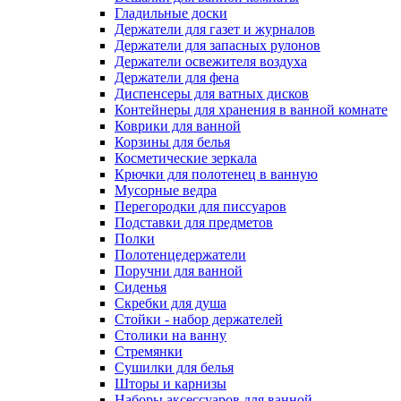
Гладильные доски
Держатели для газет и журналов
Держатели для запасных рулонов
Держатели освежителя воздуха
Держатели для фена
Диспенсеры для ватных дисков
Контейнеры для хранения в ванной комнате
Коврики для ванной
Корзины для белья
Косметические зеркала
Крючки для полотенец в ванную
Мусорные ведра
Перегородки для писсуаров
Подставки для предметов
Полки
Полотенцедержатели
Поручни для ванной
Сиденья
Скребки для душа
Стойки - набор держателей
Столики на ванну
Стремянки
Сушилки для белья
Шторы и карнизы
Наборы аксессуаров для ванной