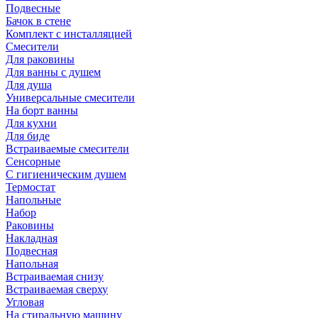
Подвесные
Бачок в стене
Комплект с инсталляцией
Смесители
Для раковины
Для ванны с душем
Для душа
Универсальные смесители
На борт ванны
Для кухни
Для биде
Встраиваемые смесители
Сенсорные
С гигиеническим душем
Термостат
Напольные
Набор
Раковины
Накладная
Подвесная
Напольная
Встраиваемая снизу
Встраиваемая сверху
Угловая
На стиральную машину