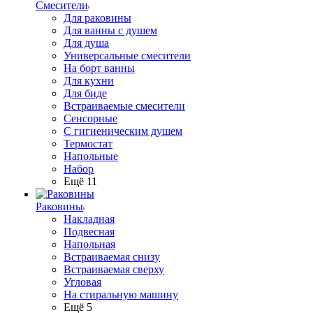
Смесители
Для раковины
Для ванны с душем
Для душа
Универсальные смесители
На борт ванны
Для кухни
Для биде
Встраиваемые смесители
Сенсорные
С гигиеническим душем
Термостат
Напольные
Набор
Ещё 11
Раковины
Накладная
Подвесная
Напольная
Встраиваемая снизу
Встраиваемая сверху
Угловая
На стиральную машину
Ещё 5