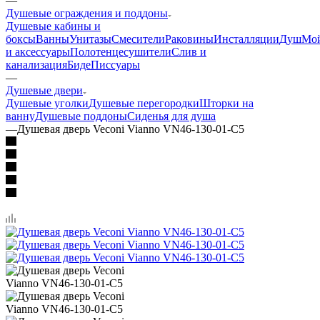
—
Душевые ограждения и поддоны
Душевые кабины и
боксы
Ванны
Унитазы
Смесители
Раковины
Инсталляции
Душ
Мо
и аксессуары
Полотенцесушители
Слив и
канализация
Биде
Писсуары
—
Душевые двери
Душевые уголки
Душевые перегородки
Шторки на
ванну
Душевые поддоны
Сиденья для душа
—
Душевая дверь Veconi Vianno VN46-130-01-C5