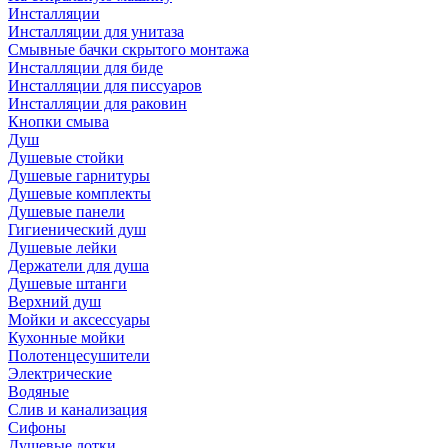
Инсталляции
Инсталляции для унитаза
Смывные бачки скрытого монтажа
Инсталляции для биде
Инсталляции для писсуаров
Инсталляции для раковин
Кнопки смыва
Душ
Душевые стойки
Душевые гарнитуры
Душевые комплекты
Душевые панели
Гигиенический душ
Душевые лейки
Держатели для душа
Душевые штанги
Верхний душ
Мойки и аксессуары
Кухонные мойки
Полотенцесушители
Электрические
Водяные
Слив и канализация
Сифоны
Душевые лотки