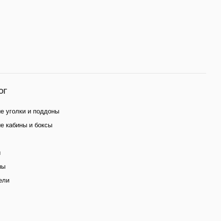
ОГ
е уголки и поддоны
е кабины и боксы
ы
ны
ели