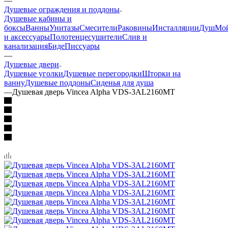
—
Душевые ограждения и поддоны
Душевые кабины и
боксы
Ванны
Унитазы
Смесители
Раковины
Инсталляции
Душ
Мо
и аксессуары
Полотенцесушители
Слив и
канализация
Биде
Писсуары
—
Душевые двери
Душевые уголки
Душевые перегородки
Шторки на
ванну
Душевые поддоны
Сиденья для душа
—
Душевая дверь Vincea Alpha VDS-3AL2160MT