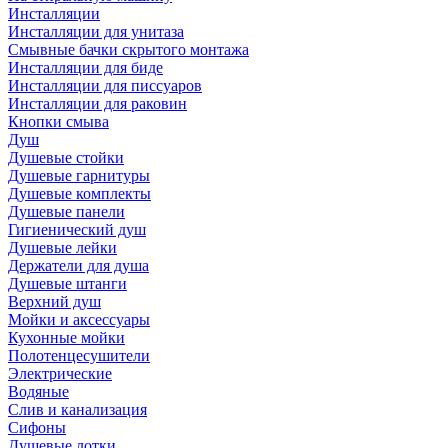
Инсталляции
Инсталляции для унитаза
Смывные бачки скрытого монтажа
Инсталляции для биде
Инсталляции для писсуаров
Инсталляции для раковин
Кнопки смыва
Душ
Душевые стойки
Душевые гарнитуры
Душевые комплекты
Душевые панели
Гигиенический душ
Душевые лейки
Держатели для душа
Душевые штанги
Верхний душ
Мойки и аксессуары
Кухонные мойки
Полотенцесушители
Электрические
Водяные
Слив и канализация
Сифоны
Душевые лотки