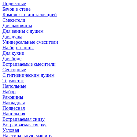
Подвесные
Бачок в стене
Комплект с инсталляцией
Смесители
Для раковины
Для ванны с душем
Для душа
Универсальные смесители
На борт ванны
Для кухни
Для биде
Встраиваемые смесители
Сенсорные
С гигиеническим душем
Термостат
Напольные
Набор
Раковины
Накладная
Подвесная
Напольная
Встраиваемая снизу
Встраиваемая сверху
Угловая
На стиральную машину