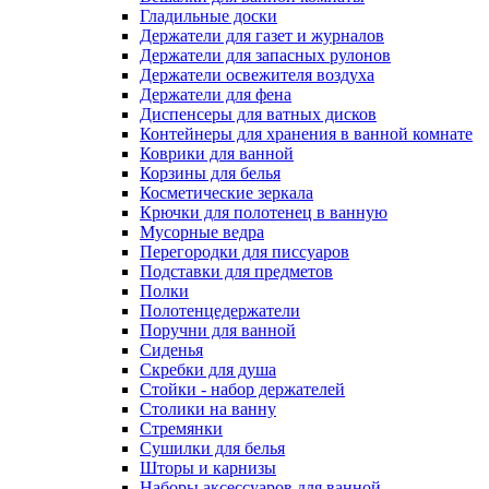
Гладильные доски
Держатели для газет и журналов
Держатели для запасных рулонов
Держатели освежителя воздуха
Держатели для фена
Диспенсеры для ватных дисков
Контейнеры для хранения в ванной комнате
Коврики для ванной
Корзины для белья
Косметические зеркала
Крючки для полотенец в ванную
Мусорные ведра
Перегородки для писсуаров
Подставки для предметов
Полки
Полотенцедержатели
Поручни для ванной
Сиденья
Скребки для душа
Стойки - набор держателей
Столики на ванну
Стремянки
Сушилки для белья
Шторы и карнизы
Наборы аксессуаров для ванной