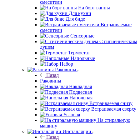
смесители
На борт ванны
Для кухни
Для биде
Встраиваемые
смесители
Сенсорные
С гигиеническим
душем
Термостат
Напольные
Набор
Раковины
Назад
Раковины
Накладная
Подвесная
Напольная
Встраиваемая снизу
Встраиваемая сверху
Угловая
На стиральную
машину
Инсталляции
Назад