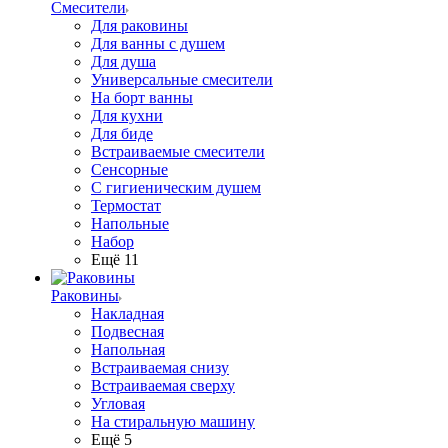
Смесители
Для раковины
Для ванны с душем
Для душа
Универсальные смесители
На борт ванны
Для кухни
Для биде
Встраиваемые смесители
Сенсорные
С гигиеническим душем
Термостат
Напольные
Набор
Ещё 11
Раковины
Накладная
Подвесная
Напольная
Встраиваемая снизу
Встраиваемая сверху
Угловая
На стиральную машину
Ещё 5