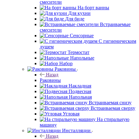
смесители
На борт ванны
Для кухни
Для биде
Встраиваемые
смесители
Сенсорные
С гигиеническим
душем
Термостат
Напольные
Набор
Раковины
Назад
Раковины
Накладная
Подвесная
Напольная
Встраиваемая снизу
Встраиваемая сверху
Угловая
На стиральную
машину
Инсталляции
Назад