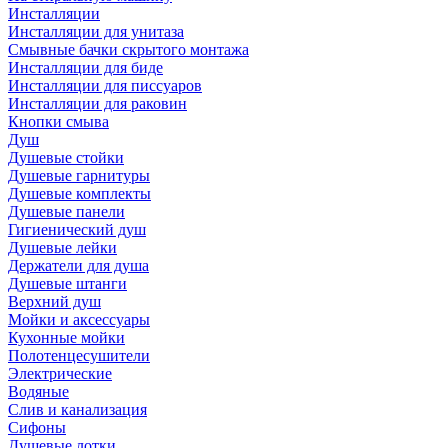
Инсталляции
Инсталляции для унитаза
Смывные бачки скрытого монтажа
Инсталляции для биде
Инсталляции для писсуаров
Инсталляции для раковин
Кнопки смыва
Душ
Душевые стойки
Душевые гарнитуры
Душевые комплекты
Душевые панели
Гигиенический душ
Душевые лейки
Держатели для душа
Душевые штанги
Верхний душ
Мойки и аксессуары
Кухонные мойки
Полотенцесушители
Электрические
Водяные
Слив и канализация
Сифоны
Душевые лотки