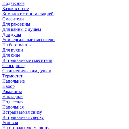
Подвесные
Бачок в стене
Комплект с инсталляцией
Смесители
Для раковины
Для ванны с душем
Для душа
Универсальные смесители
На борт ванны
Для кухни
Для биде
Встраиваемые смесители
Сенсорные
С гигиеническим душем
Термостат
Напольные
Набор
Раковины
Накладная
Подвесная
Напольная
Встраиваемая снизу
Встраиваемая сверху
Угловая
На стиральную машину