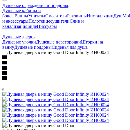
—
Душевые ограждения и поддоны
Душевые кабины и
боксы
Ванны
Унитазы
Смесители
Раковины
Инсталляции
Душ
Мо
и аксессуары
Полотенцесушители
Слив и
канализация
Биде
Писсуары
—
Душевые двери
Душевые уголки
Душевые перегородки
Шторки на
ванну
Душевые поддоны
Сиденья для душа
—
Душевая дверь в нишу Good Door Infinity ИН00024