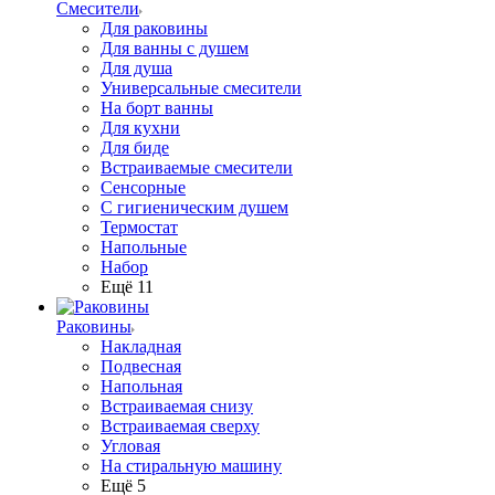
Смесители
Для раковины
Для ванны с душем
Для душа
Универсальные смесители
На борт ванны
Для кухни
Для биде
Встраиваемые смесители
Сенсорные
С гигиеническим душем
Термостат
Напольные
Набор
Ещё 11
Раковины
Накладная
Подвесная
Напольная
Встраиваемая снизу
Встраиваемая сверху
Угловая
На стиральную машину
Ещё 5