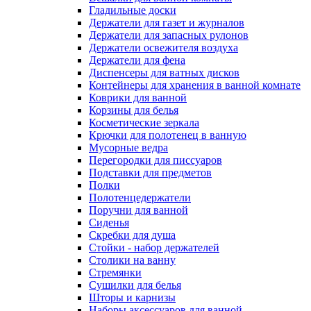
Гладильные доски
Держатели для газет и журналов
Держатели для запасных рулонов
Держатели освежителя воздуха
Держатели для фена
Диспенсеры для ватных дисков
Контейнеры для хранения в ванной комнате
Коврики для ванной
Корзины для белья
Косметические зеркала
Крючки для полотенец в ванную
Мусорные ведра
Перегородки для писсуаров
Подставки для предметов
Полки
Полотенцедержатели
Поручни для ванной
Сиденья
Скребки для душа
Стойки - набор держателей
Столики на ванну
Стремянки
Сушилки для белья
Шторы и карнизы
Наборы аксессуаров для ванной