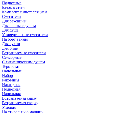
Подвесные
Бачок в стене
Комплект с инсталляцией
Смесители
Для раковины
Для ванны с душем
Для душа
Универсальные смесители
На борт ванны
Для кухни
Для биде
Встраиваемые смесители
Сенсорные
С гигиеническим душем
Термостат
Напольные
Набор
Раковины
Накладная
Подвесная
Напольная
Встраиваемая снизу
Встраиваемая сверху
Угловая
На стиральную машину