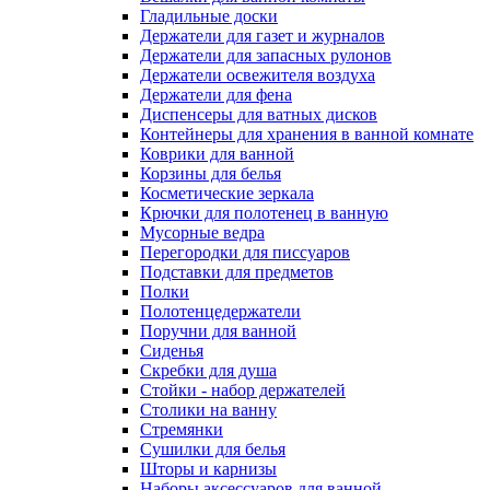
Гладильные доски
Держатели для газет и журналов
Держатели для запасных рулонов
Держатели освежителя воздуха
Держатели для фена
Диспенсеры для ватных дисков
Контейнеры для хранения в ванной комнате
Коврики для ванной
Корзины для белья
Косметические зеркала
Крючки для полотенец в ванную
Мусорные ведра
Перегородки для писсуаров
Подставки для предметов
Полки
Полотенцедержатели
Поручни для ванной
Сиденья
Скребки для душа
Стойки - набор держателей
Столики на ванну
Стремянки
Сушилки для белья
Шторы и карнизы
Наборы аксессуаров для ванной