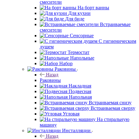
смесители
На борт ванны
Для кухни
Для биде
Встраиваемые
смесители
Сенсорные
С гигиеническим
душем
Термостат
Напольные
Набор
Раковины
Назад
Раковины
Накладная
Подвесная
Напольная
Встраиваемая снизу
Встраиваемая сверху
Угловая
На стиральную
машину
Инсталляции
Назад