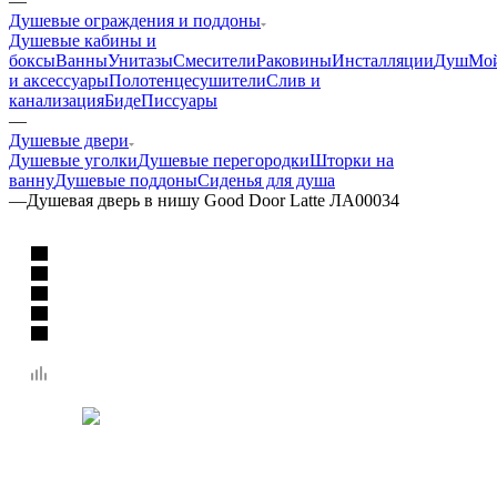
—
Душевые ограждения и поддоны
Душевые кабины и
боксы
Ванны
Унитазы
Смесители
Раковины
Инсталляции
Душ
Мо
и аксессуары
Полотенцесушители
Слив и
канализация
Биде
Писсуары
—
Душевые двери
Душевые уголки
Душевые перегородки
Шторки на
ванну
Душевые поддоны
Сиденья для душа
—
Душевая дверь в нишу Good Door Latte ЛА00034