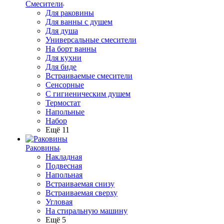
Смесители
Для раковины
Для ванны с душем
Для душа
Универсальные смесители
На борт ванны
Для кухни
Для биде
Встраиваемые смесители
Сенсорные
С гигиеническим душем
Термостат
Напольные
Набор
Ещё 11
Раковины
Накладная
Подвесная
Напольная
Встраиваемая снизу
Встраиваемая сверху
Угловая
На стиральную машину
Ещё 5