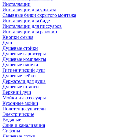
Инсталляции
Инсталляции для унитаза
Смывные бачки скрытого монтажа
Инсталляции для биде
Инсталляции для писсуаров
Инсталляции для раковин
Кнопки смыва
Душ
Душевые стойки
Душевые гарнитуры
Душевые комплекты
Душевые панели
Гигиенический душ
Душевые лейки
Держатели для душа
Душевые штанги
Верхний душ
Мойки и аксессуары
Кухонные мойки
Полотенцесушители
Электрические
Водяные
Слив и канализация
Сифоны
Душевые лотки