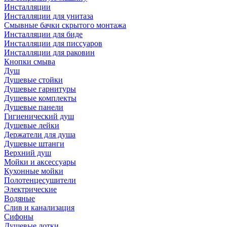
Инсталляции
Инсталляции для унитаза
Смывные бачки скрытого монтажа
Инсталляции для биде
Инсталляции для писсуаров
Инсталляции для раковин
Кнопки смыва
Душ
Душевые стойки
Душевые гарнитуры
Душевые комплекты
Душевые панели
Гигиенический душ
Душевые лейки
Держатели для душа
Душевые штанги
Верхний душ
Мойки и аксессуары
Кухонные мойки
Полотенцесушители
Электрические
Водяные
Слив и канализация
Сифоны
Душевые лотки