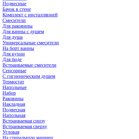
Подвесные
Бачок в стене
Комплект с инсталляцией
Смесители
Для раковины
Для ванны с душем
Для душа
Универсальные смесители
На борт ванны
Для кухни
Для биде
Встраиваемые смесители
Сенсорные
С гигиеническим душем
Термостат
Напольные
Набор
Раковины
Накладная
Подвесная
Напольная
Встраиваемая снизу
Встраиваемая сверху
Угловая
На стиральную машину