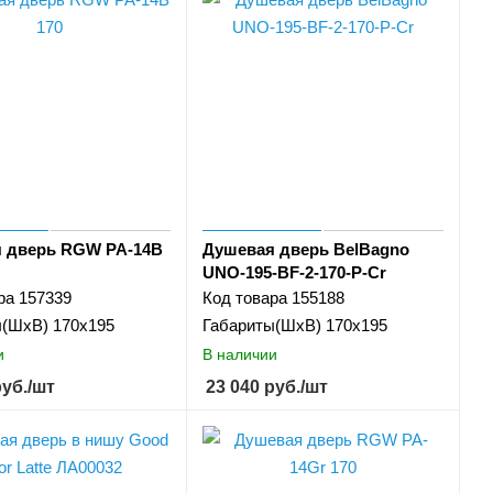
 дверь RGW PA-14B
Душевая дверь BelBagno
UNO-195-BF-2-170-P-Cr
ра
157339
Код товара
155188
ы(ШхВ)
170х195
Габариты(ШхВ)
170x195
и
В наличии
уб.
/шт
23 040
руб.
/шт