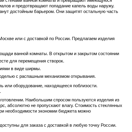
ыми стенами ванной комнаты и превращают имеющуюся
иалов и предотвращают попадание капель воды наружу.
танут достойным барьером. Они защитят остальную часть
оскве или с доставкой по России. Предлагаем изделия
ощади ванной комнаты. В открытом и закрытом состоянии
есте для перемещения створок.
иями в виде ширмы.
моделью с распашным механизмом открывания.
ль или оборудование, находящееся поблизости.
.
зготовлении. Наибольшим спросом пользуются изделия из
рс, абсолютно не пропускают влагу. Стоимость стеклянных
При необходимости экономии бюджета можно
доступны для заказа с доставкой в любую точку России.