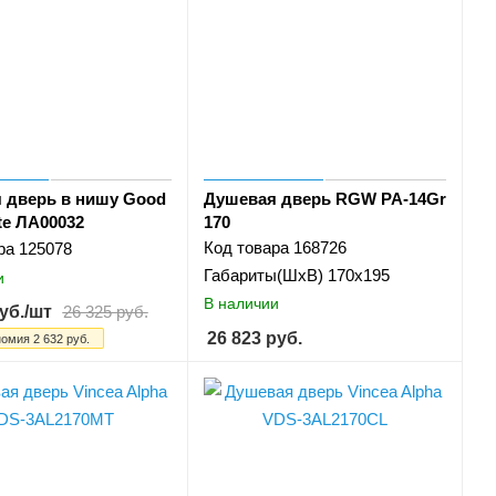
 дверь в нишу Good
Душевая дверь RGW PA-14Gr
te ЛА00032
170
Код товара
168726
ра
125078
Габариты(ШхВ)
170x195
и
В наличии
уб.
/шт
26 325
руб.
26 823
руб.
номия
2 632
руб.