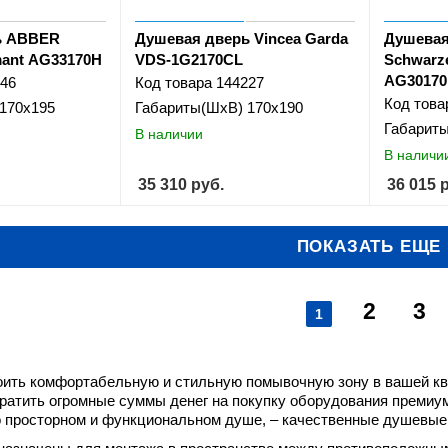
ь ABBER
Душевая дверь Vincea Garda
Душевая
mant AG33170H
VDS-1G2170CL
Schwarze
AG3017
46
Код товара
144227
Код това
170x195
Габариты(ШхВ)
170x190
Габарит
В наличии
В наличи
35 310
руб.
36 015
р
ПОКАЗАТЬ ЕЩЕ
2
3
1
оить комфортабельную и стильную помывочную зону в вашей ква
тратить огромные суммы денег на покупку оборудования премиум
о просторном и функциональном душе, – качественные душевые