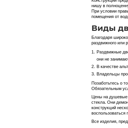
Конструкции пред
нишу в полноценн
При условии прав
помещения от вод
Виды дв
Благодаря широко
раздвижного или р
Раздвижные две
они не занимаю
В качестве аль
Владельцы прос
Позаботьтесь о т
Обязательным усл
Цены на душевые 
стекла. Они демо
конструкций неск
воспользоваться 
Все изделия, пред