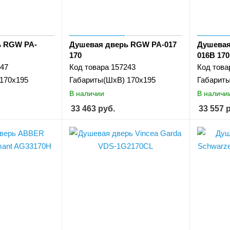
ь RGW PA-
Душевая дверь RGW PA-017
Душевая
170
016B 170
47
Код товара
157243
Код това
170х195
Габариты(ШхВ)
170х195
Габарит
В наличии
В наличи
33 463
руб.
33 557
р