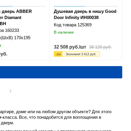
 дверь ABBER
Душевая дверь в нишу Good
r Diamant
Door Infinity ИН00038
0BH
Код товара
125369
ра
160233
В наличии
ы(ШхВ)
170x195
и
32 508
руб.
/шт
36 120
руб.
уб.
Экономия
3 612
руб.
-
10
%
ртире, доме или на любом другом объекте? Для этого
-класса. Все, что понадобится для воплощения в
 двери.