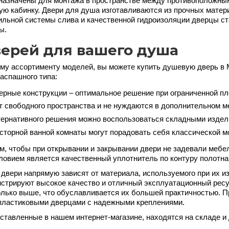
назначены для монтажа в пространстве между противоположн
ую кабинку. Двери для душа изготавливаются из прочных матер
ильной системы слива и качественной гидроизоляции дверцы с
ы.
ерей для вашего душа
му ассортименту моделей, вы можете купить душевую дверь в М
аспашного типа:
рные конструкции – оптимальное решение при ограниченной пл
т свободного пространства и не нуждаются в дополнительном м
тернативного решения можно воспользоваться складными издел
торной ванной комнаты могут порадовать себя классической 
ом, чтобы при открывании и закрывании двери не задевали мебе
овием является качественный уплотнитель по контуру полотна
двери напрямую зависят от материала, используемого при их и
нстрируют высокое качество и отличный эксплуатационный ресу
олько выше, что обуславливается их большей практичностью. 
пластиковыми дверцами с надежными креплениями.
ставленные в нашем интернет-магазине, находятся на складе и 