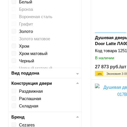
Белый
Бронза
Вороненая сталь
Графит
Золото
Душевая дверь
Золото матовое
Door Latte ЛА0
Хром
Код товара
1251
Хром матовый
В наличии
Черный
27 873
руб.
/шт
Черный матовый
Вид поддона
Экономия
3 0
-
10
%
Конструкция двери
Раздвижная
Распашная
Складная
Бренд
Cezares