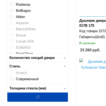
Radaway
BelBagno
Abber
Душевая двер
Aquanet
017B 170
Black&White
Код товара
1572
Bravat
Габариты(ШхВ)
Cerutti SPA
В наличии
ESBANO
33 260
руб.
Good Door
Количество секций двери
Grossman
IDDIS
Стиль
Jacob Delafon
Hi-tech
Niagara
Современный
Orange
Толщина стекла (мм)
Parly
Ravak
RGW