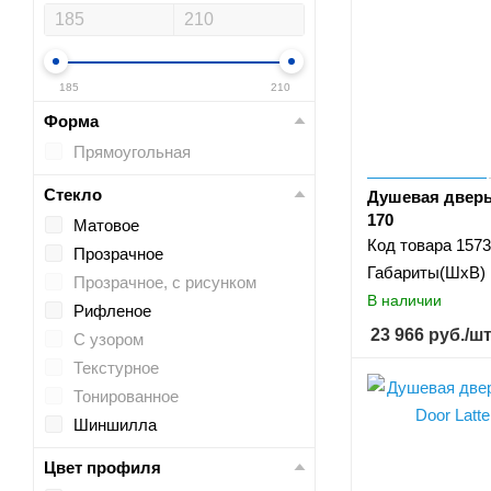
170
180
190
185
210
200
Форма
210
Прямоугольная
220
Стекло
Душевая двер
170
Матовое
Код товара
1573
Прозрачное
Габариты(ШхВ)
Прозрачное, с рисунком
В наличии
Рифленое
23 966
руб.
/ш
С узором
Текстурное
Тонированное
Шиншилла
Цвет профиля