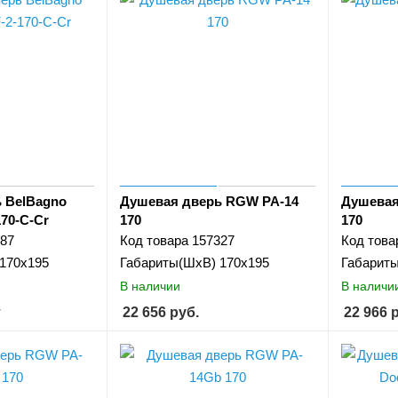
 BelBagno
Душевая дверь RGW PA-14
Душевая
70-C-Cr
170
170
87
Код товара
157327
Код това
170x195
Габариты(ШхВ)
170х195
Габарит
В наличии
В наличи
т
22 656
руб.
22 966
р