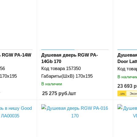
ь RGW PA-14W
Душевая дверь RGW PA-
Душевая
14Gb 170
Door Lat
56
Код товара
157350
Код това
170х195
Габариты(ШхВ)
170х195
В наличи
В наличии
23 693
р
т
25 275
руб.
/шт
Эко
-
10
%