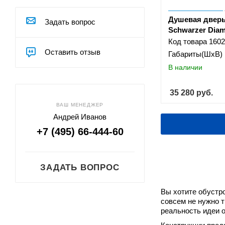
Riho
RIVER
Душевая двер
Задать вопрос
Schwarzer Dia
Royal Bath
Код товара
1602
Taliente
Оставить отзыв
Габариты(ШхВ)
Triton
В наличии
Veconi
Vegas Glass
35 280
руб.
Vincea
ВАШ МЕНЕДЖЕР
WasserKRAFT
Андрей Иванов
Weltwasser
+7 (495) 66-444-60
Акватек
ЗАДАТЬ ВОПРОС
Вы хотите обустр
совсем не нужно 
реальность идеи 