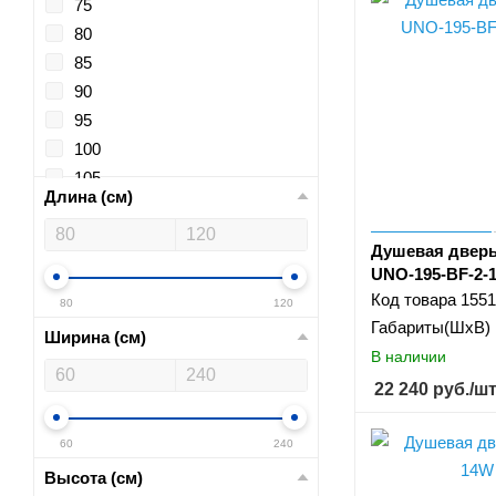
75
80
85
90
95
100
105
Длина (см)
110
115
Душевая дверь
120
UNO-195-BF-2-1
125
Код товара
1551
80
120
130
Габариты(ШхВ)
Ширина (см)
135
В наличии
140
22 240
руб.
/ш
145
150
60
240
155
Высота (см)
160