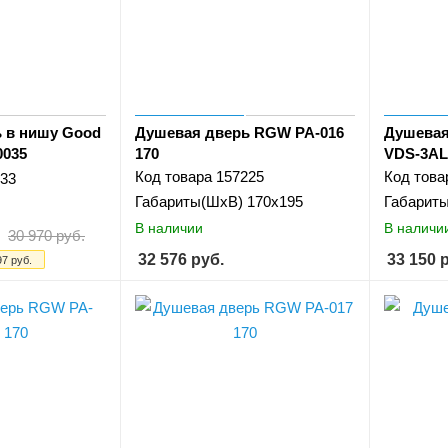
 в нишу Good
Душевая дверь RGW PA-016
Душевая
0035
170
VDS-3AL
Код товара
157225
Код това
33
Габариты(ШхВ)
170х195
Габарит
В наличии
В наличи
30 970
руб.
32 576
руб.
33 150
р
97
руб.