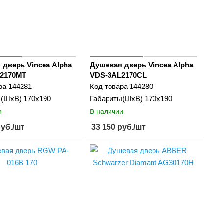
 дверь Vincea Alpha
Душевая дверь Vincea Alpha
2170MT
VDS-3AL2170CL
ра
144281
Код товара
144280
ы(ШхВ)
170x190
Габариты(ШхВ)
170x190
и
В наличии
уб.
/шт
33 150
руб.
/шт