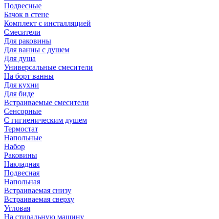
Подвесные
Бачок в стене
Комплект с инсталляцией
Смесители
Для раковины
Для ванны с душем
Для душа
Универсальные смесители
На борт ванны
Для кухни
Для биде
Встраиваемые смесители
Сенсорные
С гигиеническим душем
Термостат
Напольные
Набор
Раковины
Накладная
Подвесная
Напольная
Встраиваемая снизу
Встраиваемая сверху
Угловая
На стиральную машину