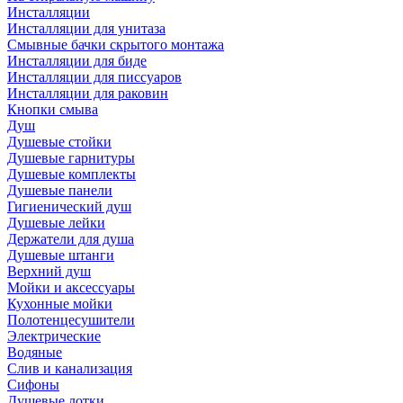
Инсталляции
Инсталляции для унитаза
Смывные бачки скрытого монтажа
Инсталляции для биде
Инсталляции для писсуаров
Инсталляции для раковин
Кнопки смыва
Душ
Душевые стойки
Душевые гарнитуры
Душевые комплекты
Душевые панели
Гигиенический душ
Душевые лейки
Держатели для душа
Душевые штанги
Верхний душ
Мойки и аксессуары
Кухонные мойки
Полотенцесушители
Электрические
Водяные
Слив и канализация
Сифоны
Душевые лотки