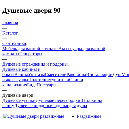
Душевые двери 90
Главная
—
Каталог
—
Сантехника
Мебель для ванной комнаты
Аксессуары для ванной
комнаты
Генераторы
—
Душевые ограждения и поддоны
Душевые кабины и
боксы
Ванны
Унитазы
Смесители
Раковины
Инсталляции
Душ
Мо
и аксессуары
Полотенцесушители
Слив и
канализация
Биде
Писсуары
—
Душевые двери
Душевые уголки
Душевые перегородки
Шторки на
ванну
Душевые поддоны
Сиденья для душа
Раздвижные