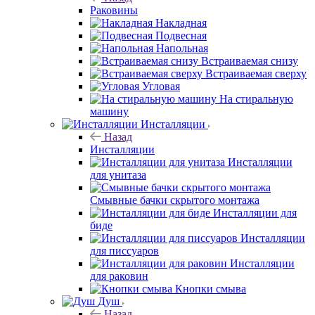
Раковины
Накладная
Подвесная
Напольная
Встраиваемая снизу
Встраиваемая сверху
Угловая
На стиральную
машину
Инсталляции
Назад
Инсталляции
Инсталляции
для унитаза
Смывные бачки скрытого монтажа
Инсталляции для
биде
Инсталляции
для писсуаров
Инсталляции
для раковин
Кнопки смыва
Душ
Назад