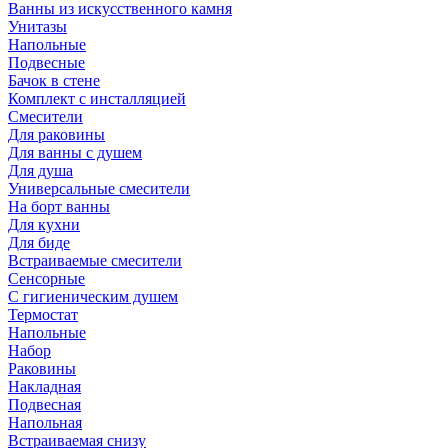
Ванны из искусственного камня
Унитазы
Напольные
Подвесные
Бачок в стене
Комплект с инсталляцией
Смесители
Для раковины
Для ванны с душем
Для душа
Универсальные смесители
На борт ванны
Для кухни
Для биде
Встраиваемые смесители
Сенсорные
С гигиеническим душем
Термостат
Напольные
Набор
Раковины
Накладная
Подвесная
Напольная
Встраиваемая снизу