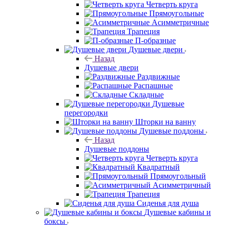
Четверть круга
Прямоугольные
Асимметричные
Трапеция
П-образные
Душевые двери
Назад
Душевые двери
Раздвижные
Распашные
Складные
Душевые
перегородки
Шторки на ванну
Душевые поддоны
Назад
Душевые поддоны
Четверть круга
Квадратный
Прямоугольный
Асимметричный
Трапеция
Сиденья для душа
Душевые кабины и
боксы