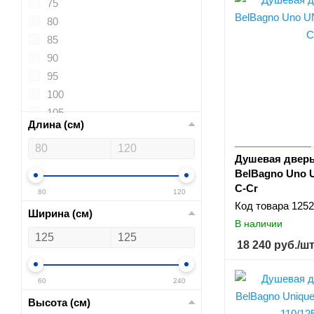
75
80
85
90
95
100
105
Длина (см)
110
115
Душевая дверь
120
BelBagno Uno 
125
C-Cr
80
120
130
Код товара
1252
Ширина (см)
135
В наличии
140
18 240
руб.
/ш
145
150
60
240
155
Высота (см)
160