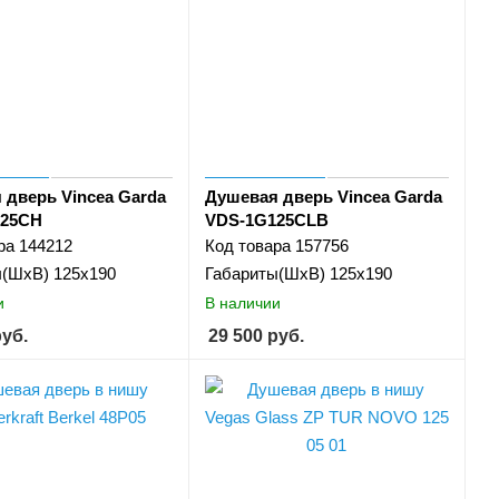
 дверь Vincea Garda
Душевая дверь Vincea Garda
125CH
VDS-1G125CLB
ра
144212
Код товара
157756
ы(ШхВ)
125x190
Габариты(ШхВ)
125x190
и
В наличии
уб.
29 500
руб.