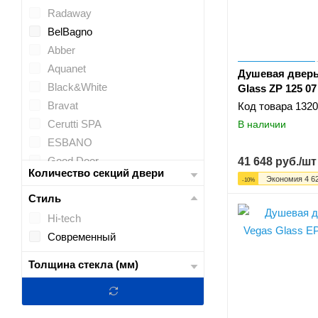
Radaway
BelBagno
Abber
Aquanet
Душевая дверь
Black&White
Glass ZP 125 07
Bravat
Код товара
1320
Cerutti SPA
В наличии
ESBANO
Good Door
41 648
руб.
/шт
Количество секций двери
Grossman
Экономия
4 6
-
10
%
IDDIS
Стиль
Jacob Delafon
Hi-tech
Niagara
Современный
Orange
Толщина стекла (мм)
Parly
Ravak
RGW