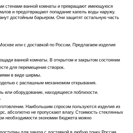
ыми стенами ванной комнаты и превращают имеющуюся
иалов и предотвращают попадание капель воды наружу.
танут достойным барьером. Они защитят остальную часть
оскве или с доставкой по России. Предлагаем изделия
ощади ванной комнаты. В открытом и закрытом состоянии
есте для перемещения створок.
иями в виде ширмы.
моделью с распашным механизмом открывания.
ль или оборудование, находящееся поблизости.
.
зготовлении. Наибольшим спросом пользуются изделия из
рс, абсолютно не пропускают влагу. Стоимость стеклянных
При необходимости экономии бюджета можно
доступны для заказа с доставкой в любую точку России.