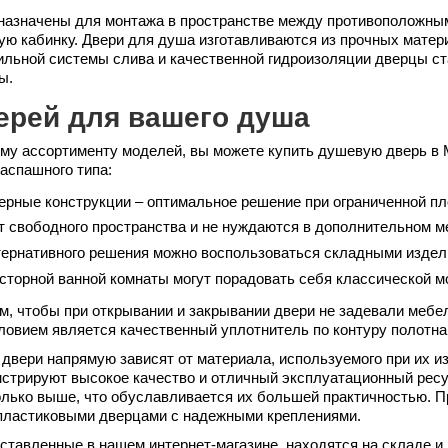
назначены для монтажа в пространстве между противоположн
ую кабинку. Двери для душа изготавливаются из прочных матер
ильной системы слива и качественной гидроизоляции дверцы с
ы.
ерей для вашего душа
му ассортименту моделей, вы можете купить душевую дверь в М
аспашного типа:
рные конструкции – оптимальное решение при ограниченной пл
т свободного пространства и не нуждаются в дополнительном м
тернативного решения можно воспользоваться складными издел
торной ванной комнаты могут порадовать себя классической 
ом, чтобы при открывании и закрывании двери не задевали мебе
овием является качественный уплотнитель по контуру полотна
двери напрямую зависят от материала, используемого при их и
нстрируют высокое качество и отличный эксплуатационный ресу
олько выше, что обуславливается их большей практичностью. 
пластиковыми дверцами с надежными креплениями.
ставленные в нашем интернет-магазине, находятся на складе и 