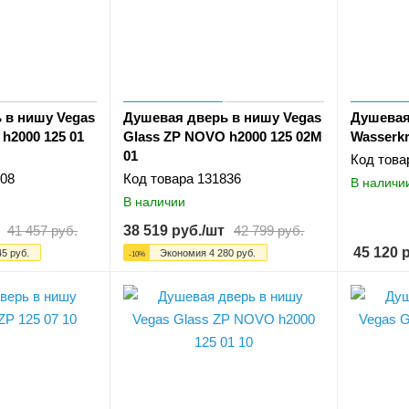
 в нишу Vegas
Душевая дверь в нишу Vegas
Душевая
h2000 125 01
Glass ZP NOVO h2000 125 02М
Wasserkr
01
Код това
08
Код товара
131836
В наличи
В наличии
41 457
руб.
38 519
руб.
/шт
42 799
руб.
45 120
р
45
руб.
Экономия
4 280
руб.
-
10
%