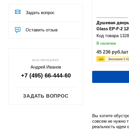
Riho
RIVER
Задать вопрос
Royal Bath
Душевая дверь
Taliente
Glass EP-F-2 12
Оставить отзыв
Triton
Код товара
1328
Veconi
В наличии
Vegas Glass
45 236
руб.
/шт
Vincea
Экономия
5 0
-
10
%
ВАШ МЕНЕДЖЕР
WasserKRAFT
Андрей Иванов
Weltwasser
+7 (495) 66-444-60
Акватек
ЗАДАТЬ ВОПРОС
Вы хотите обустр
совсем не нужно 
реальность идеи 