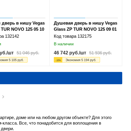
 дверь в нишу Vegas
Душевая дверь в нишу Vegas
 TUR NOVO 125 05 10
Glass ZP TUR NOVO 125 09 01
ра
132142
Код товара
132175
и
В наличии
уб.
/шт
51 046
руб.
46 742
руб.
/шт
51 936
руб.
номия
5 105
руб.
Экономия
5 194
руб.
-
10
%
ртире, доме или на любом другом объекте? Для этого
-класса. Все, что понадобится для воплощения в
 двери.