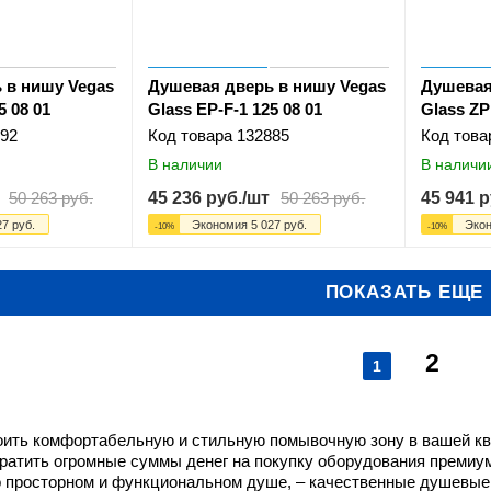
 в нишу Vegas
Душевая дверь в нишу Vegas
Душевая
5 08 01
Glass EP-F-1 125 08 01
Glass ZP
92
Код товара
132885
Код това
В наличии
В наличи
50 263
руб.
45 236
руб.
/шт
50 263
руб.
45 941
р
27
руб.
Экономия
5 027
руб.
Эко
-
10
%
-
10
%
ПОКАЗАТЬ ЕЩЕ
2
1
оить комфортабельную и стильную помывочную зону в вашей ква
тратить огромные суммы денег на покупку оборудования премиум
о просторном и функциональном душе, – качественные душевые