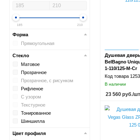
170
180
190
185
210
200
Форма
210
Прямоугольная
220
Душевая дверь
Стекло
BelBagno Uniq
Матовое
1-110/125-M-Cr
Прозрачное
Код товара
1253
Прозрачное, с рисунком
В наличии
Рифленое
23 560
руб.
/ш
С узором
Текстурное
Тонированное
Шиншилла
Цвет профиля