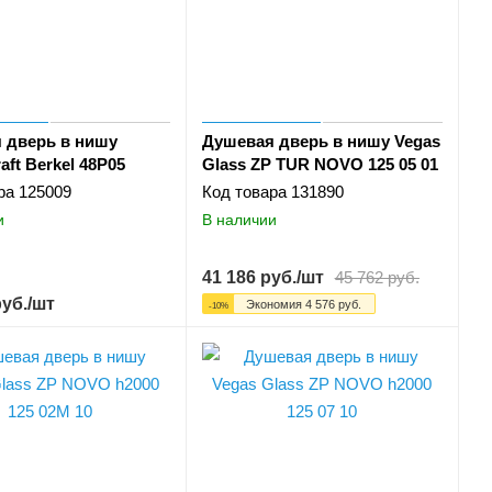
 дверь в нишу
Душевая дверь в нишу Vegas
aft Berkel 48P05
Glass ZP TUR NOVO 125 05 01
ра
125009
Код товара
131890
и
В наличии
41 186
руб.
/шт
45 762
руб.
уб.
/шт
Экономия
4 576
руб.
-
10
%