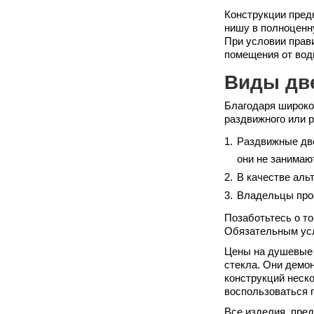
Конструкции пред
нишу в полноценн
При условии прав
помещения от вод
Виды дв
Благодаря широко
раздвижного или р
Раздвижные две
они не занимаю
В качестве аль
Владельцы прос
Позаботьтесь о т
Обязательным усл
Цены на душевые 
стекла. Они демо
конструкций неск
воспользоваться 
Все изделия, пред