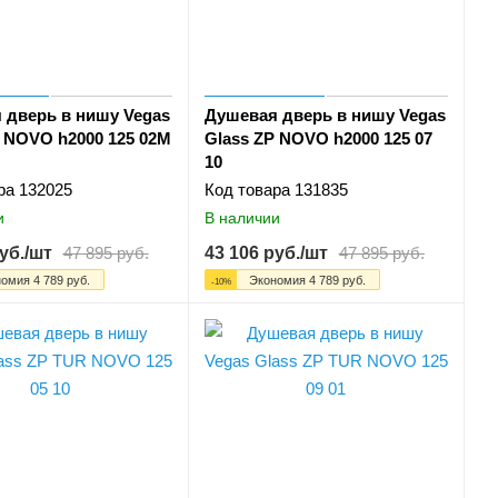
 дверь в нишу Vegas
Душевая дверь в нишу Vegas
P NOVO h2000 125 02М
Glass ZP NOVO h2000 125 07
10
ра
132025
Код товара
131835
и
В наличии
уб.
/шт
47 895
руб.
43 106
руб.
/шт
47 895
руб.
номия
4 789
руб.
Экономия
4 789
руб.
-
10
%