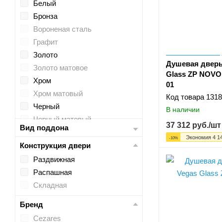
Белый
Бронза
Вороненая сталь
Графит
Золото
Душевая дверь
Золото матовое
Glass ZP NOVO 
Хром
01
Хром матовый
Код товара
1318
Черный
В наличии
Черный матовый
37 312
руб.
/шт
Вид поддона
Экономия
4 1
-
10
%
Конструкция двери
Раздвижная
Распашная
Складная
Бренд
Cezares