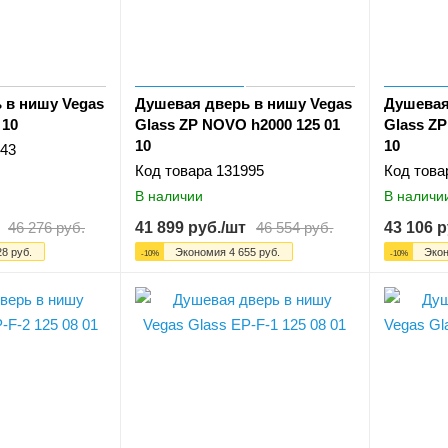
 в нишу Vegas
Душевая дверь в нишу Vegas
Душевая
 10
Glass ZP NOVO h2000 125 01
Glass Z
10
10
43
Код товара
131995
Код това
В наличии
В наличи
46 276
руб.
41 899
руб.
/шт
46 554
руб.
43 106
р
28
руб.
Экономия
4 655
руб.
Эко
-
10
%
-
10
%