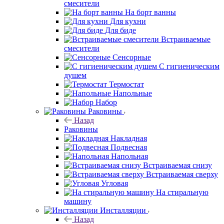
смесители
На борт ванны
Для кухни
Для биде
Встраиваемые
смесители
Сенсорные
С гигиеническим
душем
Термостат
Напольные
Набор
Раковины
Назад
Раковины
Накладная
Подвесная
Напольная
Встраиваемая снизу
Встраиваемая сверху
Угловая
На стиральную
машину
Инсталляции
Назад