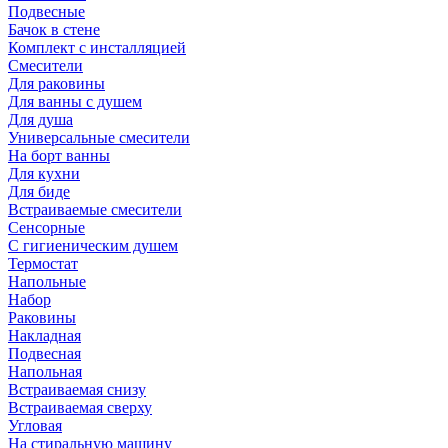
Подвесные
Бачок в стене
Комплект с инсталляцией
Смесители
Для раковины
Для ванны с душем
Для душа
Универсальные смесители
На борт ванны
Для кухни
Для биде
Встраиваемые смесители
Сенсорные
С гигиеническим душем
Термостат
Напольные
Набор
Раковины
Накладная
Подвесная
Напольная
Встраиваемая снизу
Встраиваемая сверху
Угловая
На стиральную машину