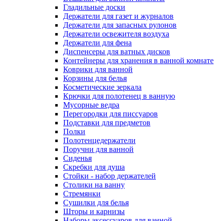
Гладильные доски
Держатели для газет и журналов
Держатели для запасных рулонов
Держатели освежителя воздуха
Держатели для фена
Диспенсеры для ватных дисков
Контейнеры для хранения в ванной комнате
Коврики для ванной
Корзины для белья
Косметические зеркала
Крючки для полотенец в ванную
Мусорные ведра
Перегородки для писсуаров
Подставки для предметов
Полки
Полотенцедержатели
Поручни для ванной
Сиденья
Скребки для душа
Стойки - набор держателей
Столики на ванну
Стремянки
Сушилки для белья
Шторы и карнизы
Наборы аксессуаров для ванной