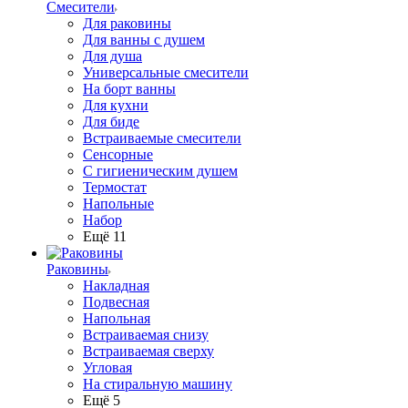
Смесители
Для раковины
Для ванны с душем
Для душа
Универсальные смесители
На борт ванны
Для кухни
Для биде
Встраиваемые смесители
Сенсорные
С гигиеническим душем
Термостат
Напольные
Набор
Ещё 11
Раковины
Накладная
Подвесная
Напольная
Встраиваемая снизу
Встраиваемая сверху
Угловая
На стиральную машину
Ещё 5