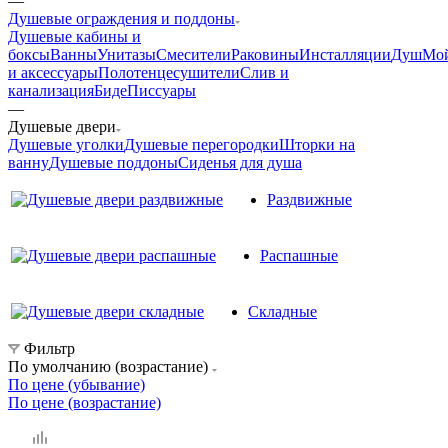
—
Душевые ограждения и поддоны
Душевые кабины и
боксы
Ванны
Унитазы
Смесители
Раковины
Инсталляции
Душ
Мо
и аксессуары
Полотенцесушители
Слив и
канализация
Биде
Писсуары
—
Душевые двери
Душевые уголки
Душевые перегородки
Шторки на
ванну
Душевые поддоны
Сиденья для душа
Раздвижные
Распашные
Складные
Фильтр
По умолчанию (возрастание)
По цене (убывание)
По цене (возрастание)