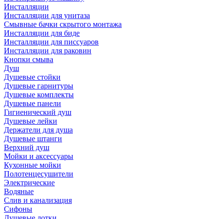
Инсталляции
Инсталляции для унитаза
Смывные бачки скрытого монтажа
Инсталляции для биде
Инсталляции для писсуаров
Инсталляции для раковин
Кнопки смыва
Душ
Душевые стойки
Душевые гарнитуры
Душевые комплекты
Душевые панели
Гигиенический душ
Душевые лейки
Держатели для душа
Душевые штанги
Верхний душ
Мойки и аксессуары
Кухонные мойки
Полотенцесушители
Электрические
Водяные
Слив и канализация
Сифоны
Душевые лотки