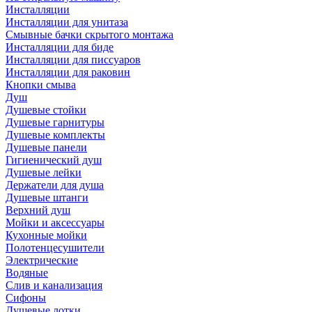
Инсталляции
Инсталляции для унитаза
Смывные бачки скрытого монтажа
Инсталляции для биде
Инсталляции для писсуаров
Инсталляции для раковин
Кнопки смыва
Душ
Душевые стойки
Душевые гарнитуры
Душевые комплекты
Душевые панели
Гигиенический душ
Душевые лейки
Держатели для душа
Душевые штанги
Верхний душ
Мойки и аксессуары
Кухонные мойки
Полотенцесушители
Электрические
Водяные
Слив и канализация
Сифоны
Душевые лотки