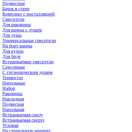
Подвесные
Бачок в стене
Комплект с инсталляцией
Смесители
Для раковины
Для ванны с душем
Для душа
Универсальные смесители
На борт ванны
Для кухни
Для биде
Встраиваемые смесители
Сенсорные
С гигиеническим душем
Термостат
Напольные
Набор
Раковины
Накладная
Подвесная
Напольная
Встраиваемая снизу
Встраиваемая сверху
Угловая
На стиральную машину