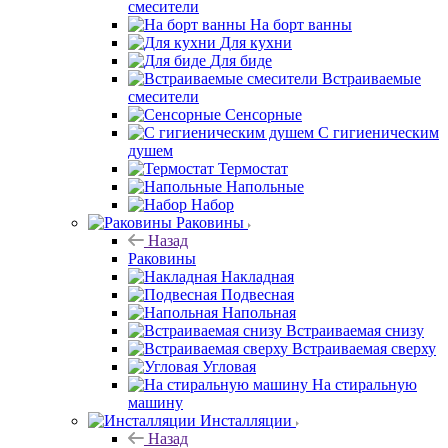
смесители
На борт ванны
Для кухни
Для биде
Встраиваемые
смесители
Сенсорные
С гигиеническим
душем
Термостат
Напольные
Набор
Раковины
Назад
Раковины
Накладная
Подвесная
Напольная
Встраиваемая снизу
Встраиваемая сверху
Угловая
На стиральную
машину
Инсталляции
Назад