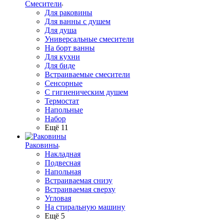
Смесители
Для раковины
Для ванны с душем
Для душа
Универсальные смесители
На борт ванны
Для кухни
Для биде
Встраиваемые смесители
Сенсорные
С гигиеническим душем
Термостат
Напольные
Набор
Ещё 11
Раковины
Накладная
Подвесная
Напольная
Встраиваемая снизу
Встраиваемая сверху
Угловая
На стиральную машину
Ещё 5