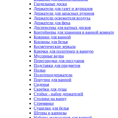
Гладильные доски
Держатели для газет и журналов
Держатели для запасных рулонов
Держатели освежителя воздуха
Держатели для фена
Диспенсеры для ватных дисков
Контейнеры для хранения в ванной комнате
Коврики для ванной
Корзины для белья
Косметические зеркала
Крючки для полотенец в ванную
Мусорные ведра
Перегородки для писсуаров
Подставки для предметов
Полки
Полотенцедержатели
Поручни для ванной
Сиденья
Скребки для душа
Стойки - набор держателей
Столики на ванну
Стремянки
Сушилки для белья
Шторы и карнизы
Наборы аксессуаров для ванной