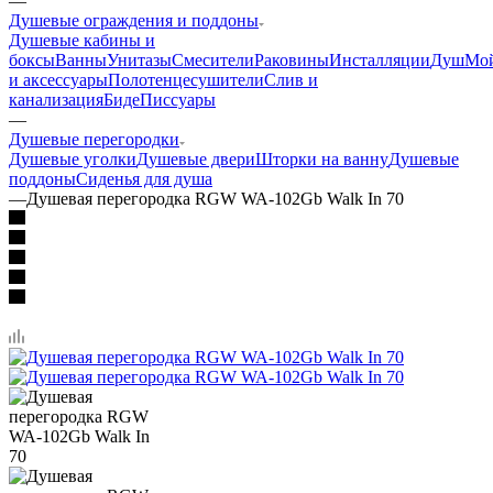
—
Душевые ограждения и поддоны
Душевые кабины и
боксы
Ванны
Унитазы
Смесители
Раковины
Инсталляции
Душ
Мо
и аксессуары
Полотенцесушители
Слив и
канализация
Биде
Писсуары
—
Душевые перегородки
Душевые уголки
Душевые двери
Шторки на ванну
Душевые
поддоны
Сиденья для душа
—
Душевая перегородка RGW WA-102Gb Walk In 70