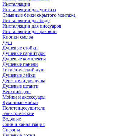
Инсталляции
Инсталляции для унитаза
Смывные бачки скрытого монтажа
Инсталляции для биде
Инсталляции для писсуаров
Инсталляции для раковин
Кнопки смыва
Душ
Душевые стойки
Душевые гарнитуры
Душевые комплекты
Душевые панели
Гигиенический душ
Душевые лейки
Держатели для душа
Душевые штанги
Верхний душ
Мойки и аксессуары
Кухонные мойки
Полотенцесушители
Электрические
Водяные
Слив и канализация
Сифоны
Душевые лотки