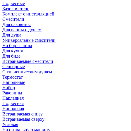
Подвесные
Бачок в стене
Комплект с инсталляцией
Смесители
Для раковины
Для ванны с душем
Для душа
Универсальные смесители
На борт ванны
Для кухни
Для биде
Встраиваемые смесители
Сенсорные
С гигиеническим душем
Термостат
Напольные
Набор
Раковины
Накладная
Подвесная
Напольная
Встраиваемая снизу
Встраиваемая сверху
Угловая
На стиральную машину