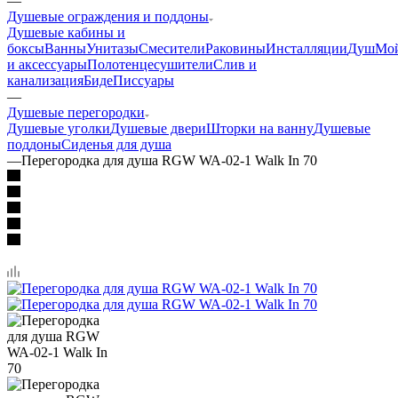
—
Душевые ограждения и поддоны
Душевые кабины и
боксы
Ванны
Унитазы
Смесители
Раковины
Инсталляции
Душ
Мо
и аксессуары
Полотенцесушители
Слив и
канализация
Биде
Писсуары
—
Душевые перегородки
Душевые уголки
Душевые двери
Шторки на ванну
Душевые
поддоны
Сиденья для душа
—
Перегородка для душа RGW WA-02-1 Walk In 70