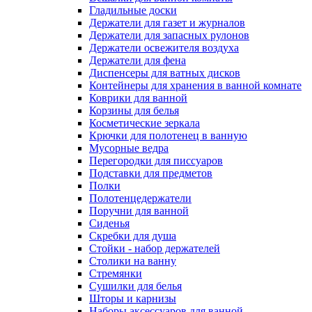
Гладильные доски
Держатели для газет и журналов
Держатели для запасных рулонов
Держатели освежителя воздуха
Держатели для фена
Диспенсеры для ватных дисков
Контейнеры для хранения в ванной комнате
Коврики для ванной
Корзины для белья
Косметические зеркала
Крючки для полотенец в ванную
Мусорные ведра
Перегородки для писсуаров
Подставки для предметов
Полки
Полотенцедержатели
Поручни для ванной
Сиденья
Скребки для душа
Стойки - набор держателей
Столики на ванну
Стремянки
Сушилки для белья
Шторы и карнизы
Наборы аксессуаров для ванной