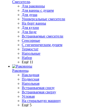
Смесители
Для раковины
Для ванны с душем
Для душа
Универсальные смесители
На борт ванны
Для кухни
Для биде
Встраиваемые смесители
Сенсорные
С гигиеническим душем
Термостат
Напольные
Набор
Ещё 11
Раковины
Накладная
Подвесная
Напольная
Встраиваемая снизу
Встраиваемая сверху
Угловая
На стиральную машину
Ещё 5