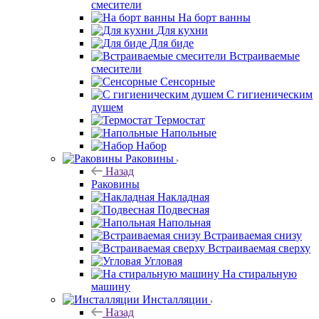
смесители
На борт ванны
Для кухни
Для биде
Встраиваемые
смесители
Сенсорные
С гигиеническим
душем
Термостат
Напольные
Набор
Раковины
Назад
Раковины
Накладная
Подвесная
Напольная
Встраиваемая снизу
Встраиваемая сверху
Угловая
На стиральную
машину
Инсталляции
Назад