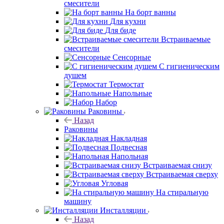
смесители
На борт ванны
Для кухни
Для биде
Встраиваемые
смесители
Сенсорные
С гигиеническим
душем
Термостат
Напольные
Набор
Раковины
Назад
Раковины
Накладная
Подвесная
Напольная
Встраиваемая снизу
Встраиваемая сверху
Угловая
На стиральную
машину
Инсталляции
Назад