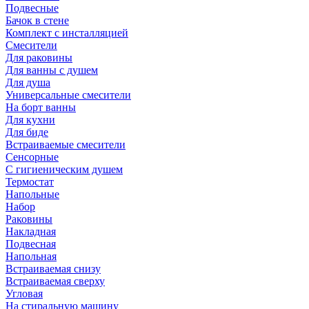
Подвесные
Бачок в стене
Комплект с инсталляцией
Смесители
Для раковины
Для ванны с душем
Для душа
Универсальные смесители
На борт ванны
Для кухни
Для биде
Встраиваемые смесители
Сенсорные
С гигиеническим душем
Термостат
Напольные
Набор
Раковины
Накладная
Подвесная
Напольная
Встраиваемая снизу
Встраиваемая сверху
Угловая
На стиральную машину