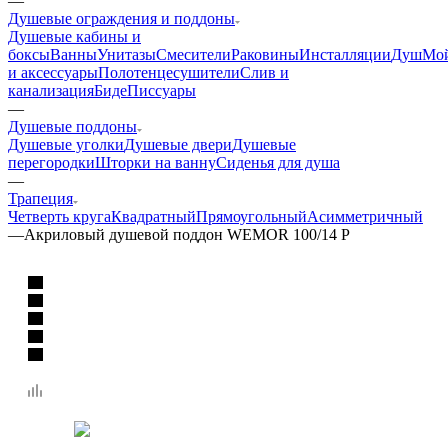
—
Душевые ограждения и поддоны
Душевые кабины и
боксы
Ванны
Унитазы
Смесители
Раковины
Инсталляции
Душ
Мо
и аксессуары
Полотенцесушители
Слив и
канализация
Биде
Писсуары
—
Душевые поддоны
Душевые уголки
Душевые двери
Душевые
перегородки
Шторки на ванну
Сиденья для душа
—
Трапеция
Четверть круга
Квадратный
Прямоугольный
Асимметричный
—
Акриловый душевой поддон WEMOR 100/14 P