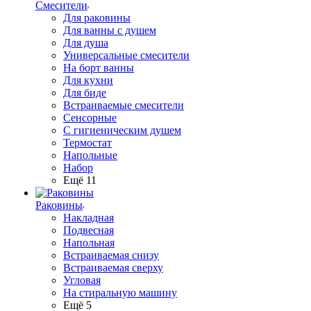
Смесители
Для раковины
Для ванны с душем
Для душа
Универсальные смесители
На борт ванны
Для кухни
Для биде
Встраиваемые смесители
Сенсорные
С гигиеническим душем
Термостат
Напольные
Набор
Ещё 11
Раковины
Накладная
Подвесная
Напольная
Встраиваемая снизу
Встраиваемая сверху
Угловая
На стиральную машину
Ещё 5