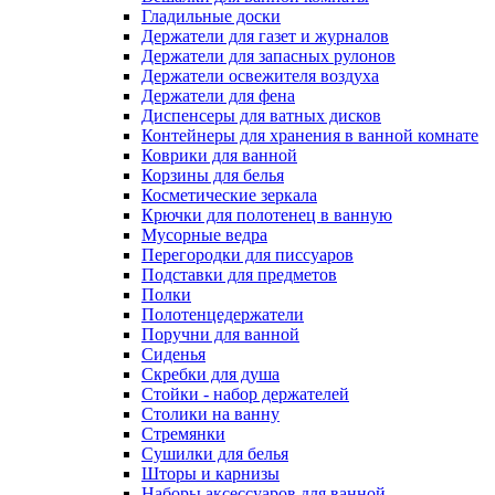
Гладильные доски
Держатели для газет и журналов
Держатели для запасных рулонов
Держатели освежителя воздуха
Держатели для фена
Диспенсеры для ватных дисков
Контейнеры для хранения в ванной комнате
Коврики для ванной
Корзины для белья
Косметические зеркала
Крючки для полотенец в ванную
Мусорные ведра
Перегородки для писсуаров
Подставки для предметов
Полки
Полотенцедержатели
Поручни для ванной
Сиденья
Скребки для душа
Стойки - набор держателей
Столики на ванну
Стремянки
Сушилки для белья
Шторы и карнизы
Наборы аксессуаров для ванной