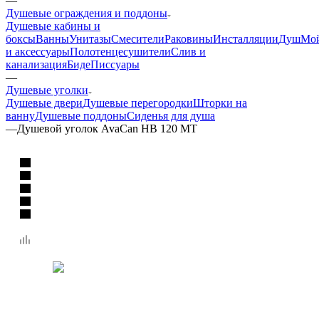
—
Душевые ограждения и поддоны
Душевые кабины и
боксы
Ванны
Унитазы
Смесители
Раковины
Инсталляции
Душ
Мо
и аксессуары
Полотенцесушители
Слив и
канализация
Биде
Писсуары
—
Душевые уголки
Душевые двери
Душевые перегородки
Шторки на
ванну
Душевые поддоны
Сиденья для душа
—
Душевой уголок AvaCan HB 120 MT