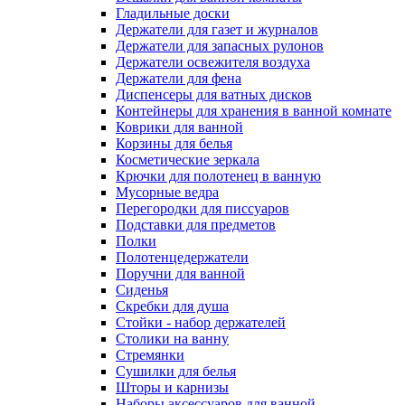
Гладильные доски
Держатели для газет и журналов
Держатели для запасных рулонов
Держатели освежителя воздуха
Держатели для фена
Диспенсеры для ватных дисков
Контейнеры для хранения в ванной комнате
Коврики для ванной
Корзины для белья
Косметические зеркала
Крючки для полотенец в ванную
Мусорные ведра
Перегородки для писсуаров
Подставки для предметов
Полки
Полотенцедержатели
Поручни для ванной
Сиденья
Скребки для душа
Стойки - набор держателей
Столики на ванну
Стремянки
Сушилки для белья
Шторы и карнизы
Наборы аксессуаров для ванной