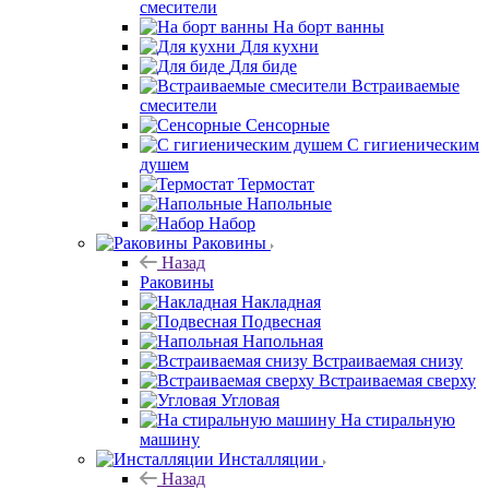
смесители
На борт ванны
Для кухни
Для биде
Встраиваемые
смесители
Сенсорные
С гигиеническим
душем
Термостат
Напольные
Набор
Раковины
Назад
Раковины
Накладная
Подвесная
Напольная
Встраиваемая снизу
Встраиваемая сверху
Угловая
На стиральную
машину
Инсталляции
Назад