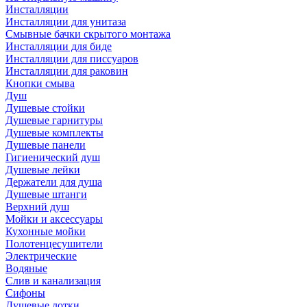
Инсталляции
Инсталляции для унитаза
Смывные бачки скрытого монтажа
Инсталляции для биде
Инсталляции для писсуаров
Инсталляции для раковин
Кнопки смыва
Душ
Душевые стойки
Душевые гарнитуры
Душевые комплекты
Душевые панели
Гигиенический душ
Душевые лейки
Держатели для душа
Душевые штанги
Верхний душ
Мойки и аксессуары
Кухонные мойки
Полотенцесушители
Электрические
Водяные
Слив и канализация
Сифоны
Душевые лотки