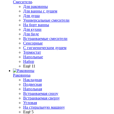
Смесители
Для раковины
Для ванны с душем
Для душа
Универсальные смесители
На борт ванны
Для кухни
Для биде
Встраиваемые смесители
Сенсорные
С гигиеническим душем
Термостат
Напольные
Набор
Ещё 11
Раковины
Накладная
Подвесная
Напольная
Встраиваемая снизу
Встраиваемая сверху
Угловая
На стиральную машину
Ещё 5