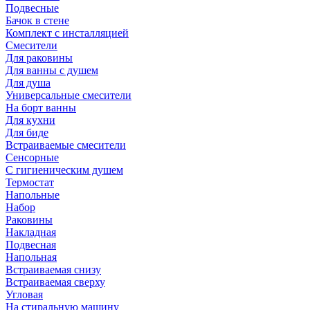
Подвесные
Бачок в стене
Комплект с инсталляцией
Смесители
Для раковины
Для ванны с душем
Для душа
Универсальные смесители
На борт ванны
Для кухни
Для биде
Встраиваемые смесители
Сенсорные
С гигиеническим душем
Термостат
Напольные
Набор
Раковины
Накладная
Подвесная
Напольная
Встраиваемая снизу
Встраиваемая сверху
Угловая
На стиральную машину