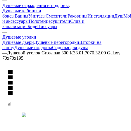
—
Душевые ограждения и поддоны
Душевые кабины и
боксы
Ванны
Унитазы
Смесители
Раковины
Инсталляции
Душ
Мо
и аксессуары
Полотенцесушители
Слив и
канализация
Биде
Писсуары
—
Душевые уголки
Душевые двери
Душевые перегородки
Шторки на
ванну
Душевые поддоны
Сиденья для душа
—
Душевой уголок Grossman 300.K33.01.7070.32.00 Galaxy
70x70x195