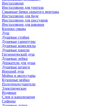
Инсталляции
Инсталляции для унитаза
Смывные бачки скрытого монтажа
Инсталляции для биде
Инсталляции для писсуаров
Инсталляции для раковин
Кнопки смыва
Душ
Душевые стойки
Душевые гарнитуры
Душевые комплекты
Душевые панели
Гигиенический душ
Душевые лейки
Держатели для душа
Душевые штанги
Верхний душ
Мойки и аксессуары
Кухонные мойки
Полотенцесушители
Электрические
Водяные
Слив и канализация
Сифоны
Душевые лотки