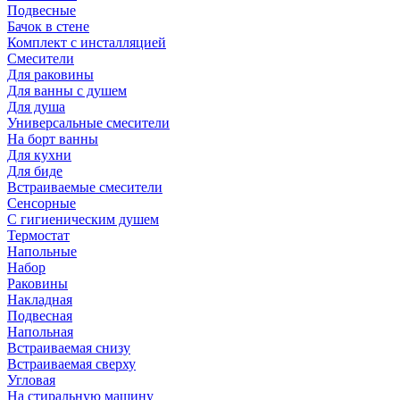
Подвесные
Бачок в стене
Комплект с инсталляцией
Смесители
Для раковины
Для ванны с душем
Для душа
Универсальные смесители
На борт ванны
Для кухни
Для биде
Встраиваемые смесители
Сенсорные
С гигиеническим душем
Термостат
Напольные
Набор
Раковины
Накладная
Подвесная
Напольная
Встраиваемая снизу
Встраиваемая сверху
Угловая
На стиральную машину