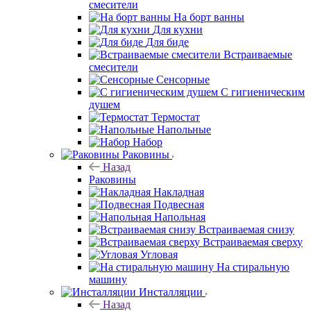
смесители
На борт ванны
Для кухни
Для биде
Встраиваемые
смесители
Сенсорные
С гигиеническим
душем
Термостат
Напольные
Набор
Раковины
Назад
Раковины
Накладная
Подвесная
Напольная
Встраиваемая снизу
Встраиваемая сверху
Угловая
На стиральную
машину
Инсталляции
Назад