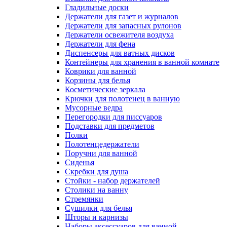
Гладильные доски
Держатели для газет и журналов
Держатели для запасных рулонов
Держатели освежителя воздуха
Держатели для фена
Диспенсеры для ватных дисков
Контейнеры для хранения в ванной комнате
Коврики для ванной
Корзины для белья
Косметические зеркала
Крючки для полотенец в ванную
Мусорные ведра
Перегородки для писсуаров
Подставки для предметов
Полки
Полотенцедержатели
Поручни для ванной
Сиденья
Скребки для душа
Стойки - набор держателей
Столики на ванну
Стремянки
Сушилки для белья
Шторы и карнизы
Наборы аксессуаров для ванной