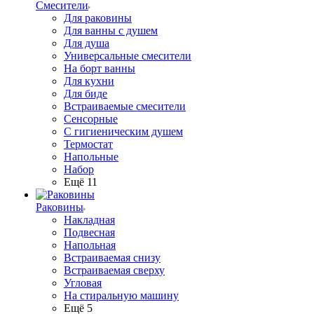
Смесители
Для раковины
Для ванны с душем
Для душа
Универсальные смесители
На борт ванны
Для кухни
Для биде
Встраиваемые смесители
Сенсорные
С гигиеническим душем
Термостат
Напольные
Набор
Ещё 11
Раковины
Накладная
Подвесная
Напольная
Встраиваемая снизу
Встраиваемая сверху
Угловая
На стиральную машину
Ещё 5