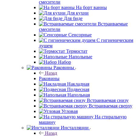
смесители
На борт ванны
Для кухни
Для биде
Встраиваемые
смесители
Сенсорные
С гигиеническим
душем
Термостат
Напольные
Набор
Раковины
Назад
Раковины
Накладная
Подвесная
Напольная
Встраиваемая снизу
Встраиваемая сверху
Угловая
На стиральную
машину
Инсталляции
Назад