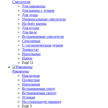
Смесители
Для раковины
Для ванны с душем
Для душа
Универсальные смесители
На борт ванны
Для кухни
Для биде
Встраиваемые смесители
Сенсорные
С гигиеническим душем
Термостат
Напольные
Набор
Ещё 11
Раковины
Накладная
Подвесная
Напольная
Встраиваемая снизу
Встраиваемая сверху
Угловая
На стиральную машину
Ещё 5