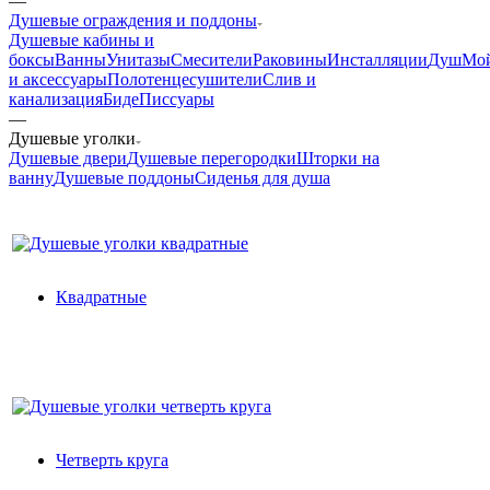
—
Душевые ограждения и поддоны
Душевые кабины и
боксы
Ванны
Унитазы
Смесители
Раковины
Инсталляции
Душ
Мо
и аксессуары
Полотенцесушители
Слив и
канализация
Биде
Писсуары
—
Душевые уголки
Душевые двери
Душевые перегородки
Шторки на
ванну
Душевые поддоны
Сиденья для душа
Квадратные
Четверть круга