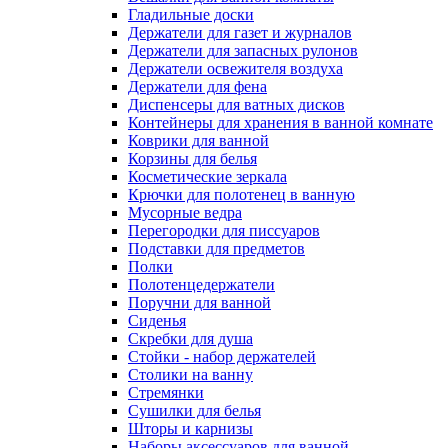
Гладильные доски
Держатели для газет и журналов
Держатели для запасных рулонов
Держатели освежителя воздуха
Держатели для фена
Диспенсеры для ватных дисков
Контейнеры для хранения в ванной комнате
Коврики для ванной
Корзины для белья
Косметические зеркала
Крючки для полотенец в ванную
Мусорные ведра
Перегородки для писсуаров
Подставки для предметов
Полки
Полотенцедержатели
Поручни для ванной
Сиденья
Скребки для душа
Стойки - набор держателей
Столики на ванну
Стремянки
Сушилки для белья
Шторы и карнизы
Наборы аксессуаров для ванной