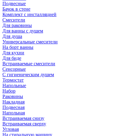
Подвесные
Бачок в стене
Комплект с инсталляцией
Смесители
Для раковины
Для ванны с душем
Для душа
Универсальные смесители
На борт ванны
Для кухни
Для биде
Встраиваемые смесители
Сенсорные
С гигиеническим душем
Термостат
Напольные
Набор
Раковины
Накладная
Подвесная
Напольная
Встраиваемая снизу
Встраиваемая сверху
Угловая
На стиральную машину