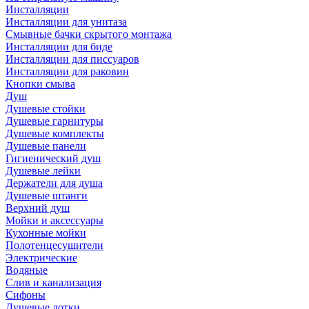
Инсталляции
Инсталляции для унитаза
Смывные бачки скрытого монтажа
Инсталляции для биде
Инсталляции для писсуаров
Инсталляции для раковин
Кнопки смыва
Душ
Душевые стойки
Душевые гарнитуры
Душевые комплекты
Душевые панели
Гигиенический душ
Душевые лейки
Держатели для душа
Душевые штанги
Верхний душ
Мойки и аксессуары
Кухонные мойки
Полотенцесушители
Электрические
Водяные
Слив и канализация
Сифоны
Душевые лотки