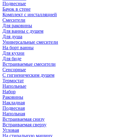
Подвесные
Бачок в стене
Комплект с инсталляцией
Смесители
Для раковины
Для ванны с душем
Для душа
Универсальные смесители
На борт ванны
Для кухни
Для биде
Встраиваемые смесители
Сенсорные
С гигиеническим душем
Термостат
Напольные
Набор
Раковины
Накладная
Подвесная
Напольная
Встраиваемая снизу
Встраиваемая сверху
Угловая
На стиральную машину