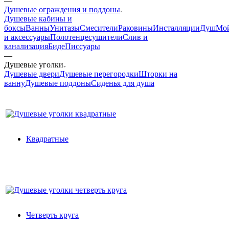
—
Душевые ограждения и поддоны
Душевые кабины и
боксы
Ванны
Унитазы
Смесители
Раковины
Инсталляции
Душ
Мо
и аксессуары
Полотенцесушители
Слив и
канализация
Биде
Писсуары
—
Душевые уголки
Душевые двери
Душевые перегородки
Шторки на
ванну
Душевые поддоны
Сиденья для душа
Квадратные
Четверть круга