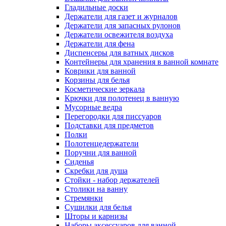
Гладильные доски
Держатели для газет и журналов
Держатели для запасных рулонов
Держатели освежителя воздуха
Держатели для фена
Диспенсеры для ватных дисков
Контейнеры для хранения в ванной комнате
Коврики для ванной
Корзины для белья
Косметические зеркала
Крючки для полотенец в ванную
Мусорные ведра
Перегородки для писсуаров
Подставки для предметов
Полки
Полотенцедержатели
Поручни для ванной
Сиденья
Скребки для душа
Стойки - набор держателей
Столики на ванну
Стремянки
Сушилки для белья
Шторы и карнизы
Наборы аксессуаров для ванной