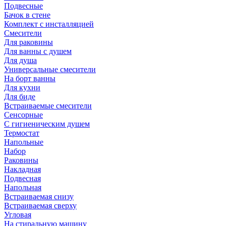
Подвесные
Бачок в стене
Комплект с инсталляцией
Смесители
Для раковины
Для ванны с душем
Для душа
Универсальные смесители
На борт ванны
Для кухни
Для биде
Встраиваемые смесители
Сенсорные
С гигиеническим душем
Термостат
Напольные
Набор
Раковины
Накладная
Подвесная
Напольная
Встраиваемая снизу
Встраиваемая сверху
Угловая
На стиральную машину