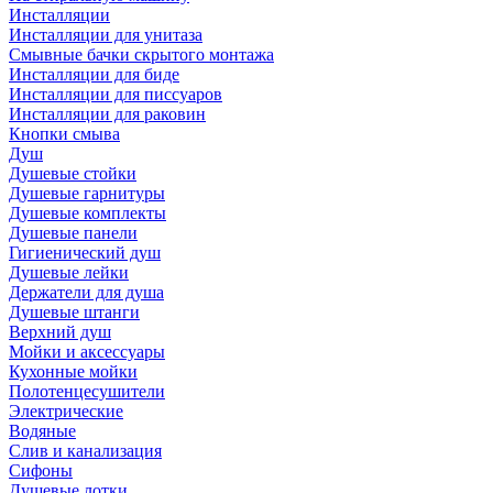
Инсталляции
Инсталляции для унитаза
Смывные бачки скрытого монтажа
Инсталляции для биде
Инсталляции для писсуаров
Инсталляции для раковин
Кнопки смыва
Душ
Душевые стойки
Душевые гарнитуры
Душевые комплекты
Душевые панели
Гигиенический душ
Душевые лейки
Держатели для душа
Душевые штанги
Верхний душ
Мойки и аксессуары
Кухонные мойки
Полотенцесушители
Электрические
Водяные
Слив и канализация
Сифоны
Душевые лотки