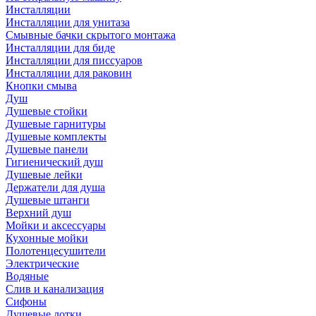
Инсталляции
Инсталляции для унитаза
Смывные бачки скрытого монтажа
Инсталляции для биде
Инсталляции для писсуаров
Инсталляции для раковин
Кнопки смыва
Душ
Душевые стойки
Душевые гарнитуры
Душевые комплекты
Душевые панели
Гигиенический душ
Душевые лейки
Держатели для душа
Душевые штанги
Верхний душ
Мойки и аксессуары
Кухонные мойки
Полотенцесушители
Электрические
Водяные
Слив и канализация
Сифоны
Душевые лотки