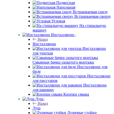
Подвесная
Напольная
Встраиваемая снизу
Встраиваемая сверху
Угловая
На стиральную
машину
Инсталляции
Назад
Инсталляции
Инсталляции
для унитаза
Смывные бачки скрытого монтажа
Инсталляции для
биде
Инсталляции
для писсуаров
Инсталляции
для раковин
Кнопки смыва
Душ
Назад
Душ
Душевые стойки