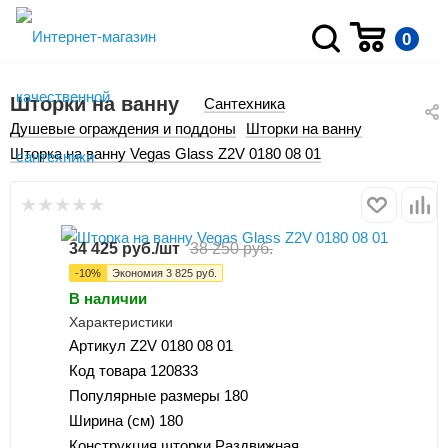
0
Шторки на ванну
Сантехника
Душевые ограждения и поддоны
Шторки на ванну
Шторка на ванну Vegas Glass Z2V 0180 08 01
34 425
руб.
/шт
38 250
руб.
-
10
%
Экономия
3 825
руб.
В наличии
Характеристики
Артикул
Z2V 0180 08 01
Код товара
120833
Популярные размеры
180
Ширина (см)
180
Конструкция шторки
Раздвижная