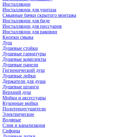
Инсталляции
Инсталляции для унитаза
Смывные бачки скрытого монтажа
Инсталляции для биде
Инсталляции для писсуаров
Инсталляции для раковин
Кнопки смыва
Душ
Душевые стойки
Душевые гарнитуры
Душевые комплекты
Душевые панели
Гигиенический душ
Душевые лейки
Держатели для душа
Душевые штанги
Верхний душ
Мойки и аксессуары
Кухонные мойки
Полотенцесушители
Электрические
Водяные
Слив и канализация
Сифоны
Душевые лотки