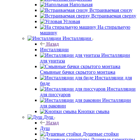
Напольная
Встраиваемая снизу
Встраиваемая сверху
Угловая
На стиральную
машину
Инсталляции
Назад
Инсталляции
Инсталляции
для унитаза
Смывные бачки скрытого монтажа
Инсталляции для
биде
Инсталляции
для писсуаров
Инсталляции
для раковин
Кнопки смыва
Душ
Назад
Душ
Душевые стойки
Душевые гарнитуры