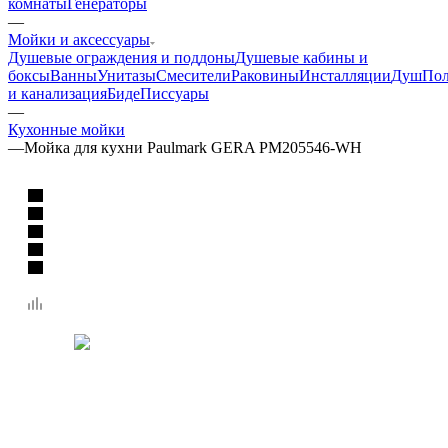
комнаты
Генераторы
—
Мойки и аксессуары
Душевые ограждения и поддоны
Душевые кабины и
боксы
Ванны
Унитазы
Смесители
Раковины
Инсталляции
Душ
Пол
и канализация
Биде
Писсуары
—
Кухонные мойки
—
Мойка для кухни Paulmark GERA PM205546-WH