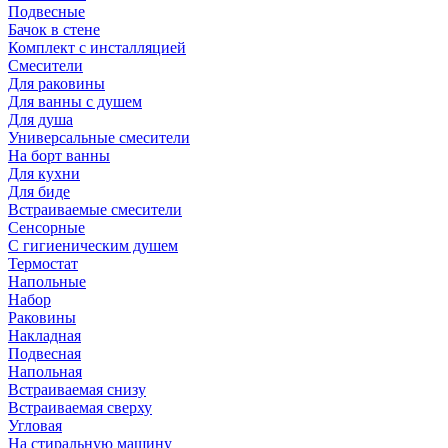
Подвесные
Бачок в стене
Комплект с инсталляцией
Смесители
Для раковины
Для ванны с душем
Для душа
Универсальные смесители
На борт ванны
Для кухни
Для биде
Встраиваемые смесители
Сенсорные
С гигиеническим душем
Термостат
Напольные
Набор
Раковины
Накладная
Подвесная
Напольная
Встраиваемая снизу
Встраиваемая сверху
Угловая
На стиральную машину