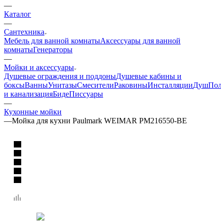
—
Каталог
—
Сантехника
Мебель для ванной комнаты
Аксессуары для ванной
комнаты
Генераторы
—
Мойки и аксессуары
Душевые ограждения и поддоны
Душевые кабины и
боксы
Ванны
Унитазы
Смесители
Раковины
Инсталляции
Душ
Пол
и канализация
Биде
Писсуары
—
Кухонные мойки
—
Мойка для кухни Paulmark WEIMAR PM216550-BE