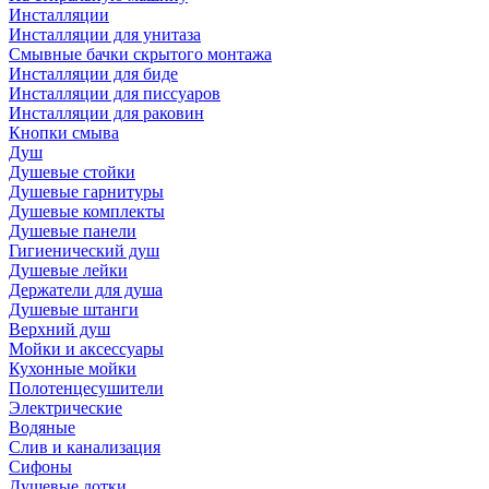
Инсталляции
Инсталляции для унитаза
Смывные бачки скрытого монтажа
Инсталляции для биде
Инсталляции для писсуаров
Инсталляции для раковин
Кнопки смыва
Душ
Душевые стойки
Душевые гарнитуры
Душевые комплекты
Душевые панели
Гигиенический душ
Душевые лейки
Держатели для душа
Душевые штанги
Верхний душ
Мойки и аксессуары
Кухонные мойки
Полотенцесушители
Электрические
Водяные
Слив и канализация
Сифоны
Душевые лотки