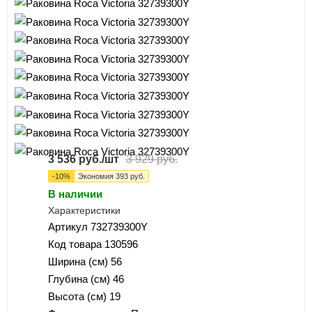
3 536
руб.
/шт
3 929
руб.
-
10
%
Экономия
393
руб.
В наличии
Характеристики
Артикул
732739300Y
Код товара
130596
Ширина (см)
56
Глубина (см)
46
Высота (см)
19