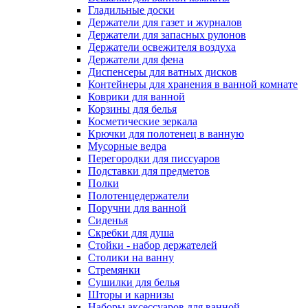
Гладильные доски
Держатели для газет и журналов
Держатели для запасных рулонов
Держатели освежителя воздуха
Держатели для фена
Диспенсеры для ватных дисков
Контейнеры для хранения в ванной комнате
Коврики для ванной
Корзины для белья
Косметические зеркала
Крючки для полотенец в ванную
Мусорные ведра
Перегородки для писсуаров
Подставки для предметов
Полки
Полотенцедержатели
Поручни для ванной
Сиденья
Скребки для душа
Стойки - набор держателей
Столики на ванну
Стремянки
Сушилки для белья
Шторы и карнизы
Наборы аксессуаров для ванной