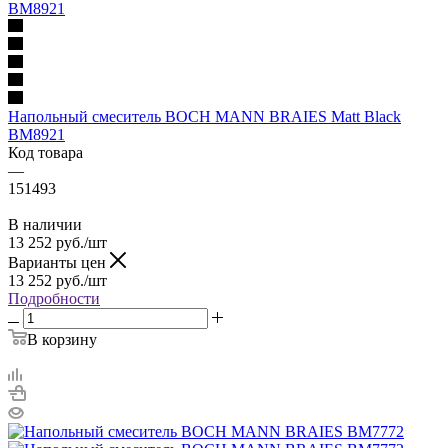
Напольный смеситель BOCH MANN BRAIES Matt Black
BM8921
Код товара
—
151493
В наличии
13 252
руб.
/шт
Варианты цен
13 252
руб.
/шт
Подробности
В корзину