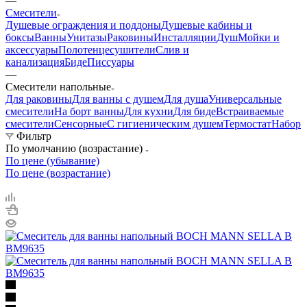
—
Смесители
Душевые ограждения и поддоны
Душевые кабины и
боксы
Ванны
Унитазы
Раковины
Инсталляции
Душ
Мойки и
аксессуары
Полотенцесушители
Слив и
канализация
Биде
Писсуары
—
Смесители напольные
Для раковины
Для ванны с душем
Для душа
Универсальные
смесители
На борт ванны
Для кухни
Для биде
Встраиваемые
смесители
Сенсорные
С гигиеническим душем
Термостат
Набор
Фильтр
По умолчанию (возрастание)
По цене (убывание)
По цене (возрастание)