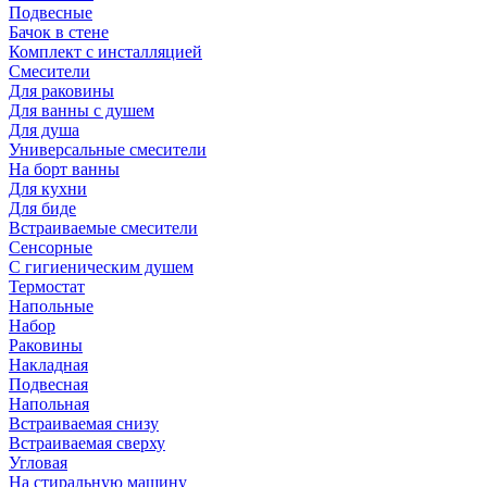
Подвесные
Бачок в стене
Комплект с инсталляцией
Смесители
Для раковины
Для ванны с душем
Для душа
Универсальные смесители
На борт ванны
Для кухни
Для биде
Встраиваемые смесители
Сенсорные
С гигиеническим душем
Термостат
Напольные
Набор
Раковины
Накладная
Подвесная
Напольная
Встраиваемая снизу
Встраиваемая сверху
Угловая
На стиральную машину