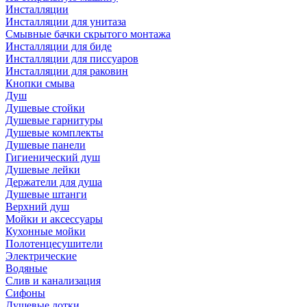
Инсталляции
Инсталляции для унитаза
Смывные бачки скрытого монтажа
Инсталляции для биде
Инсталляции для писсуаров
Инсталляции для раковин
Кнопки смыва
Душ
Душевые стойки
Душевые гарнитуры
Душевые комплекты
Душевые панели
Гигиенический душ
Душевые лейки
Держатели для душа
Душевые штанги
Верхний душ
Мойки и аксессуары
Кухонные мойки
Полотенцесушители
Электрические
Водяные
Слив и канализация
Сифоны
Душевые лотки