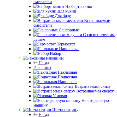
смесители
На борт ванны
Для кухни
Для биде
Встраиваемые
смесители
Сенсорные
С гигиеническим
душем
Термостат
Напольные
Набор
Раковины
Назад
Раковины
Накладная
Подвесная
Напольная
Встраиваемая снизу
Встраиваемая сверху
Угловая
На стиральную
машину
Инсталляции
Назад