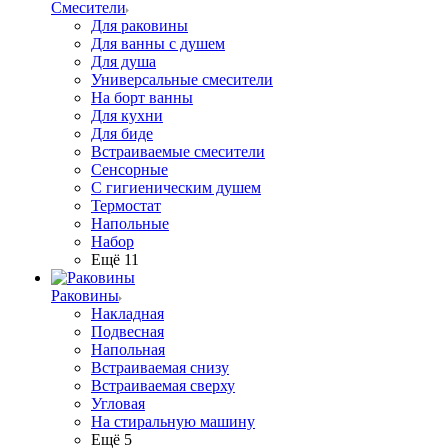
Смесители
Для раковины
Для ванны с душем
Для душа
Универсальные смесители
На борт ванны
Для кухни
Для биде
Встраиваемые смесители
Сенсорные
С гигиеническим душем
Термостат
Напольные
Набор
Ещё 11
Раковины
Накладная
Подвесная
Напольная
Встраиваемая снизу
Встраиваемая сверху
Угловая
На стиральную машину
Ещё 5