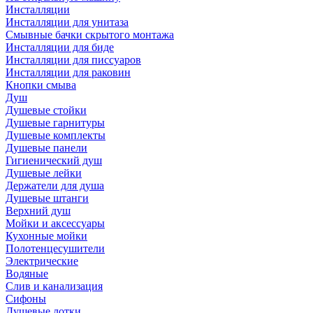
Инсталляции
Инсталляции для унитаза
Смывные бачки скрытого монтажа
Инсталляции для биде
Инсталляции для писсуаров
Инсталляции для раковин
Кнопки смыва
Душ
Душевые стойки
Душевые гарнитуры
Душевые комплекты
Душевые панели
Гигиенический душ
Душевые лейки
Держатели для душа
Душевые штанги
Верхний душ
Мойки и аксессуары
Кухонные мойки
Полотенцесушители
Электрические
Водяные
Слив и канализация
Сифоны
Душевые лотки