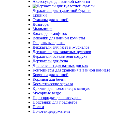
Аксессуары для ванной комнаты
Держатели для туалетной бумаги
Ершики
Стаканы для ванной
Дозаторы
Мыльницы
Боксы для салфеток
Вешалки для ванной комнаты
Гладильные доски
Держатели для газет и журналов
Держатели для запасных рулонов
Держатели освежителя воздуха
Держатели для фена
Диспенсеры для ватных дисков
Контейнеры для хранения в ванной комнате
Коврики для ванной
Корзины для белья
Косметические зеркала
Крючки для полотенец в ванную
Мусорные ведра
Перегородки для писсуаров
Подставки для предметов
Полки
Полотенцедержатели