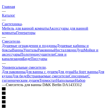
Главная
—
Каталог
—
Сантехника
Мебель для ванной комнаты
Аксессуары для ванной
комнаты
Генераторы
—
Смесители
Душевые ограждения и поддоны
Душевые кабины и
боксы
Ванны
Унитазы
Раковины
Инсталляции
Душ
Мойки и
аксессуары
Полотенцесушители
Слив и
канализация
Биде
Писсуары
—
Универсальные смесители
Для раковины
Для ванны с душем
Для душа
На борт ванны
Для
кухни
Для биде
Встраиваемые смесители
Сенсорные
С
гигиеническим душем
Термостат
Напольные
Набор
—
Смеситель для ванны D&K Berlin DA1433312