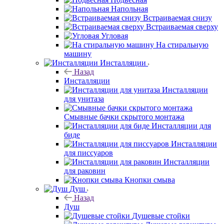
Напольная
Встраиваемая снизу
Встраиваемая сверху
Угловая
На стиральную
машину
Инсталляции
Назад
Инсталляции
Инсталляции
для унитаза
Смывные бачки скрытого монтажа
Инсталляции для
биде
Инсталляции
для писсуаров
Инсталляции
для раковин
Кнопки смыва
Душ
Назад
Душ
Душевые стойки