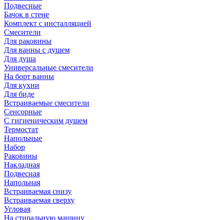
Подвесные
Бачок в стене
Комплект с инсталляцией
Смесители
Для раковины
Для ванны с душем
Для душа
Универсальные смесители
На борт ванны
Для кухни
Для биде
Встраиваемые смесители
Сенсорные
С гигиеническим душем
Термостат
Напольные
Набор
Раковины
Накладная
Подвесная
Напольная
Встраиваемая снизу
Встраиваемая сверху
Угловая
На стиральную машину