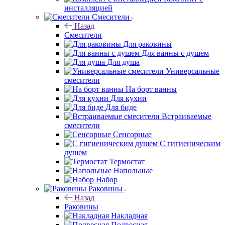
инсталляцией
Смесители
Назад
Смесители
Для раковины
Для ванны с душем
Для душа
Универсальные
смесители
На борт ванны
Для кухни
Для биде
Встраиваемые
смесители
Сенсорные
С гигиеническим
душем
Термостат
Напольные
Набор
Раковины
Назад
Раковины
Накладная
Подвесная