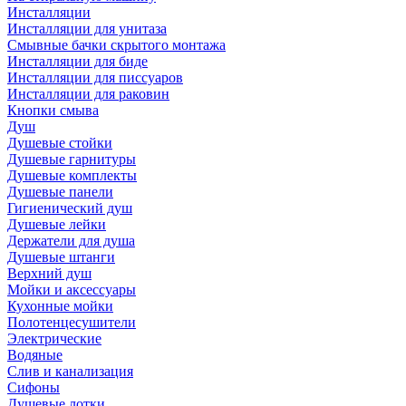
Инсталляции
Инсталляции для унитаза
Смывные бачки скрытого монтажа
Инсталляции для биде
Инсталляции для писсуаров
Инсталляции для раковин
Кнопки смыва
Душ
Душевые стойки
Душевые гарнитуры
Душевые комплекты
Душевые панели
Гигиенический душ
Душевые лейки
Держатели для душа
Душевые штанги
Верхний душ
Мойки и аксессуары
Кухонные мойки
Полотенцесушители
Электрические
Водяные
Слив и канализация
Сифоны
Душевые лотки