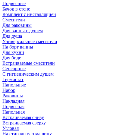
Подвесные
Бачок в стене
Комплект с инсталляцией
Смесители
Для раковины
Для ванны с душем
Для душа
Универсальные смесители
На борт ванны
Для кухни
Для биде
Встраиваемые смесители
Сенсорные
С гигиеническим душем
Термостат
Напольные
Набор
Раковины
Накладная
Подвесная
Напольная
Встраиваемая снизу
Встраиваемая сверху
Угловая
На стиральную машину