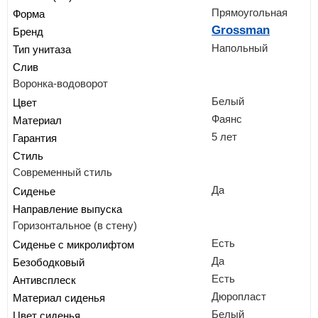
Прямоугольная
Форма
Grossman
Бренд
Напольный
Тип унитаза
Слив
Воронка-водоворот
Белый
Цвет
Фаянс
Материал
5 лет
Гарантия
Стиль
Современный стиль
Да
Сиденье
Направление выпуска
Горизонтальное (в стену)
Есть
Сиденье с микролифтом
Да
Безободковый
Есть
Антивсплеск
Дюропласт
Материал сиденья
Белый
Цвет сиденья