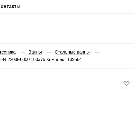
Контакты
техника
Ванны
Стальные ванны
—
—
—
s-N 2203E0000 160x75 Комплект 139564