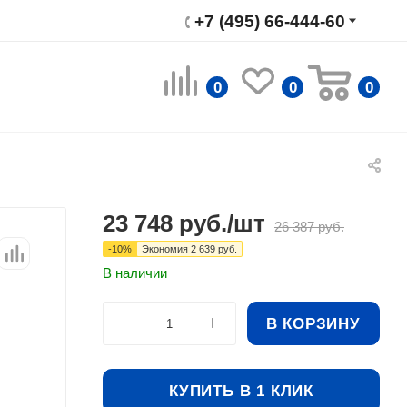
+7 (495) 66-444-60
0
0
0
23 748
руб.
/шт
26 387
руб.
-
10
%
Экономия
2 639
руб.
В наличии
В КОРЗИНУ
КУПИТЬ В 1 КЛИК