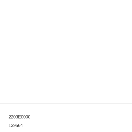
2203E0000
139564