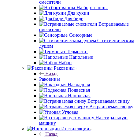
смесители
На борт ванны
Для кухни
Для биде
Встраиваемые
смесители
Сенсорные
С гигиеническим
душем
Термостат
Напольные
Набор
Раковины
Назад
Раковины
Накладная
Подвесная
Напольная
Встраиваемая снизу
Встраиваемая сверху
Угловая
На стиральную
машину
Инсталляции
Назад