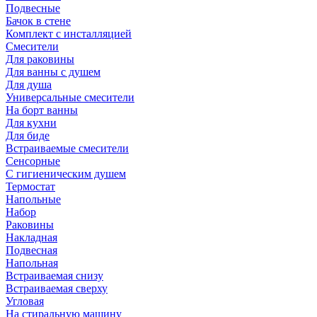
Подвесные
Бачок в стене
Комплект с инсталляцией
Смесители
Для раковины
Для ванны с душем
Для душа
Универсальные смесители
На борт ванны
Для кухни
Для биде
Встраиваемые смесители
Сенсорные
С гигиеническим душем
Термостат
Напольные
Набор
Раковины
Накладная
Подвесная
Напольная
Встраиваемая снизу
Встраиваемая сверху
Угловая
На стиральную машину