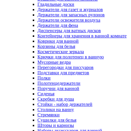
Гладильные доски
Держатели для газет и журналов
Держатели для запасных рулонов
Держатели освежителя воздуха
Держатели для фена
Диспенсеры для ватных дисков
Контейнеры для хранения в ванной комнате
Коврики для ванной
Корзины для белья
Косметические зеркала
Крючки для полотенец в ванную
Мусорные ведра
Перегородки для писсуаров
Подставки для предметов
Полки
Полотенцедержатели
Поручни для ванной
Сиденья
Скребки для душа
Стойки - набор держателей
Столики на ванну
Стремянки
Сушилки для белья
Шторы и карнизы
Наборы аксессуаров для ванной