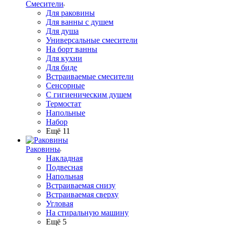
Смесители
Для раковины
Для ванны с душем
Для душа
Универсальные смесители
На борт ванны
Для кухни
Для биде
Встраиваемые смесители
Сенсорные
С гигиеническим душем
Термостат
Напольные
Набор
Ещё 11
Раковины
Накладная
Подвесная
Напольная
Встраиваемая снизу
Встраиваемая сверху
Угловая
На стиральную машину
Ещё 5