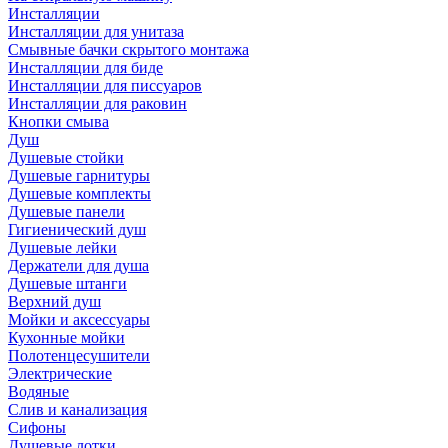
Инсталляции
Инсталляции для унитаза
Смывные бачки скрытого монтажа
Инсталляции для биде
Инсталляции для писсуаров
Инсталляции для раковин
Кнопки смыва
Душ
Душевые стойки
Душевые гарнитуры
Душевые комплекты
Душевые панели
Гигиенический душ
Душевые лейки
Держатели для душа
Душевые штанги
Верхний душ
Мойки и аксессуары
Кухонные мойки
Полотенцесушители
Электрические
Водяные
Слив и канализация
Сифоны
Душевые лотки