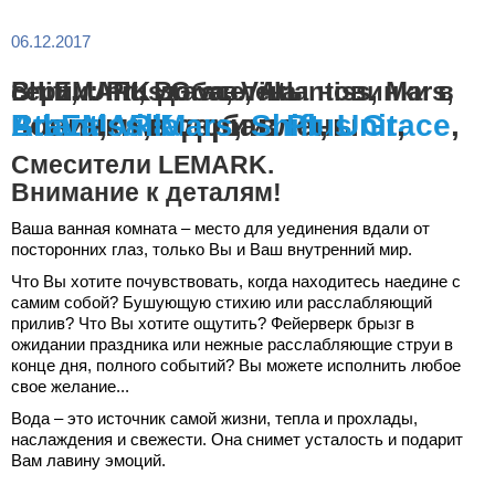
06.12.2017
В LEMARK добавлены новинки в серии: Plus Grace, Atlantiss, Mars, Shift, Unit, Brava, Villa
В
добавлены новинки в серии:
Atlantiss
Brava
LEMARK
,
Villa
,
Mars
.
,
Shift
Plus Grace
,
Unit
,
,
Смесители LEMARK.
Внимание к деталям!
Ваша ванная комната – место для уединения вдали от
посторонних глаз, только Вы и Ваш внутренний мир.
Что Вы хотите почувствовать, когда находитесь наедине с
самим собой? Бушующую стихию или расслабляющий
прилив? Что Вы хотите ощутить? Фейерверк брызг в
ожидании праздника или нежные расслабляющие струи в
конце дня, полного событий? Вы можете исполнить любое
свое желание...
Вода – это источник самой жизни, тепла и прохлады,
наслаждения и свежести. Она снимет усталость и подарит
Вам лавину эмоций.