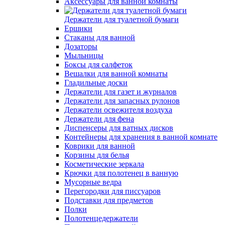
Аксессуары для ванной комнаты
Держатели для туалетной бумаги
Ершики
Стаканы для ванной
Дозаторы
Мыльницы
Боксы для салфеток
Вешалки для ванной комнаты
Гладильные доски
Держатели для газет и журналов
Держатели для запасных рулонов
Держатели освежителя воздуха
Держатели для фена
Диспенсеры для ватных дисков
Контейнеры для хранения в ванной комнате
Коврики для ванной
Корзины для белья
Косметические зеркала
Крючки для полотенец в ванную
Мусорные ведра
Перегородки для писсуаров
Подставки для предметов
Полки
Полотенцедержатели