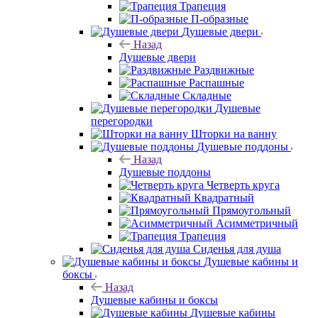
Трапеция
П-образные
Душевые двери
Назад
Душевые двери
Раздвижные
Распашные
Складные
Душевые
перегородки
Шторки на ванну
Душевые поддоны
Назад
Душевые поддоны
Четверть круга
Квадратный
Прямоугольный
Асимметричный
Трапеция
Сиденья для душа
Душевые кабины и
боксы
Назад
Душевые кабины и боксы
Душевые кабины