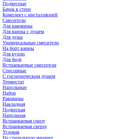
Подвесные
Бачок в стене
Комплект с инсталляцией
Смесители
Для раковины
Для ванны с душем
Для душа
Универсальные смесители
На борт ванны
Для кухни
Для биде
Встраиваемые смесители
Сенсорные
С гигиеническим душем
Термостат
Напольные
Набор
Раковины
Накладная
Подвесная
Напольная
Встраиваемая снизу
Встраиваемая сверху
Угловая
На стиральную машину