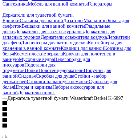
Сантехника
Мебель для ванной комнаты
Генераторы
—
Держатели для туалетной бумаги
Ершики
Стаканы для ванной
Дозаторы
Мыльницы
Боксы для
салфеток
Вешалки для ванной комнаты
Гладильные
доски
Держатели для газет и журналов
Держатели для
запасных рулонов
Держатели освежителя воздуха
Держатели
для фена
Диспенсеры для ватных дисков
Контейнеры для
хранения в ванной комнате
Коврики для ванной
Корзины для
белья
Косметические зеркала
Крючки для полотенец в
ванную
Мусорные ведра
Перегородки для
писсуаров
Подставки для
предметов
Полки
Полотенцедержатели
Поручни для
ванной
Сиденья
Скребки для душа
Стойки - набор
держателей
Столики на ванну
Стремянки
Сушилки для
белья
Шторы и карнизы
Наборы аксессуаров для
ванной
Держатели полок
—
Держатель туалетной бумаги Wasserkraft Berkel K-6897