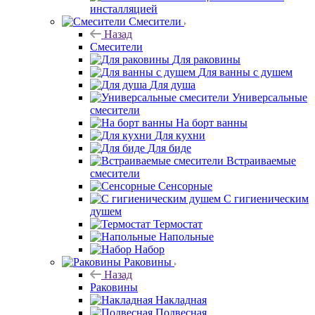
инсталляцией
Смесители
Назад
Смесители
Для раковины
Для ванны с душем
Для душа
Универсальные
смесители
На борт ванны
Для кухни
Для биде
Встраиваемые
смесители
Сенсорные
С гигиеническим
душем
Термостат
Напольные
Набор
Раковины
Назад
Раковины
Накладная
Подвесная