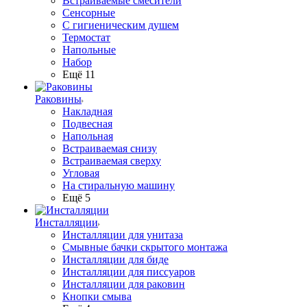
Встраиваемые смесители
Сенсорные
С гигиеническим душем
Термостат
Напольные
Набор
Ещё 11
Раковины
Накладная
Подвесная
Напольная
Встраиваемая снизу
Встраиваемая сверху
Угловая
На стиральную машину
Ещё 5
Инсталляции
Инсталляции для унитаза
Смывные бачки скрытого монтажа
Инсталляции для биде
Инсталляции для писсуаров
Инсталляции для раковин
Кнопки смыва