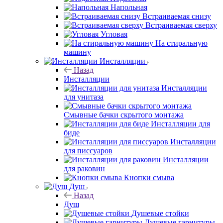
Напольная
Встраиваемая снизу
Встраиваемая сверху
Угловая
На стиральную
машину
Инсталляции
Назад
Инсталляции
Инсталляции
для унитаза
Смывные бачки скрытого монтажа
Инсталляции для
биде
Инсталляции
для писсуаров
Инсталляции
для раковин
Кнопки смыва
Душ
Назад
Душ
Душевые стойки
Душевые гарнитуры