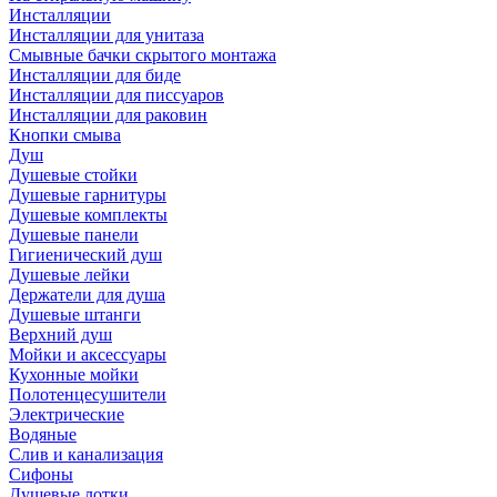
Инсталляции
Инсталляции для унитаза
Смывные бачки скрытого монтажа
Инсталляции для биде
Инсталляции для писсуаров
Инсталляции для раковин
Кнопки смыва
Душ
Душевые стойки
Душевые гарнитуры
Душевые комплекты
Душевые панели
Гигиенический душ
Душевые лейки
Держатели для душа
Душевые штанги
Верхний душ
Мойки и аксессуары
Кухонные мойки
Полотенцесушители
Электрические
Водяные
Слив и канализация
Сифоны
Душевые лотки