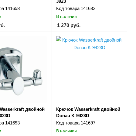
3923
ра
141698
Код товара
141682
и
В наличии
б.
1 270
руб.
Wasserkraft двойной
Крючок Wasserkraft двойной
3023D
Donau K-9423D
ра
141693
Код товара
141697
и
В наличии