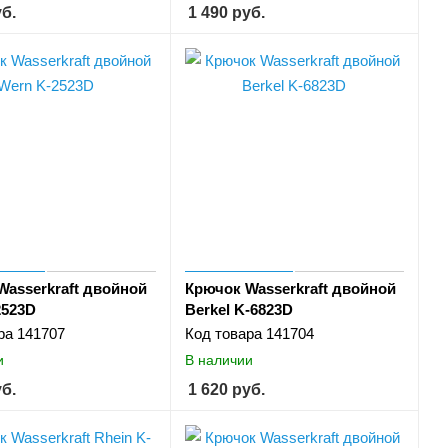
б.
1 490
руб.
Wasserkraft двойной
Крючок Wasserkraft двойной
2523D
Berkel K-6823D
ра
141707
Код товара
141704
и
В наличии
б.
1 620
руб.