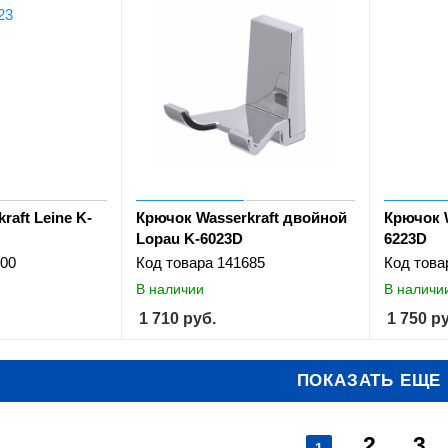
raft Leine K-
Крючок Wasserkraft двойной
Крючок W
Lopau K-6023D
6223D
00
Код товара
141685
Код това
В наличии
В наличи
1 710
руб.
1 750
ру
ПОКАЗАТЬ ЕЩЕ
2
3