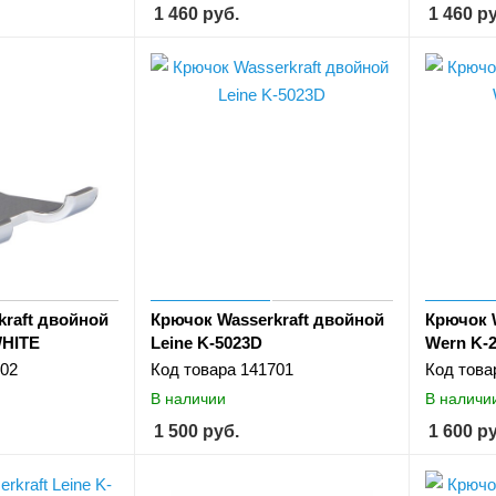
1 460
руб.
1 460
ру
kraft двойной
Крючок Wasserkraft двойной
Крючок 
WHITE
Leine K-5023D
Wern K-
02
Код товара
141701
Код това
В наличии
В наличи
1 500
руб.
1 600
ру