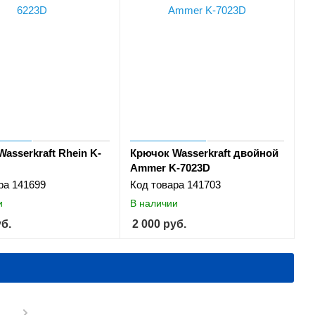
asserkraft Rhein K-
Крючок Wasserkraft двойной
Ammer K-7023D
ра
141699
Код товара
141703
и
В наличии
б.
2 000
руб.