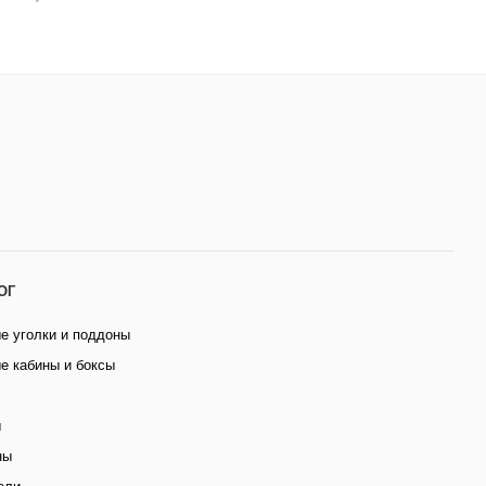
ОГ
е уголки и поддоны
е кабины и боксы
ы
ны