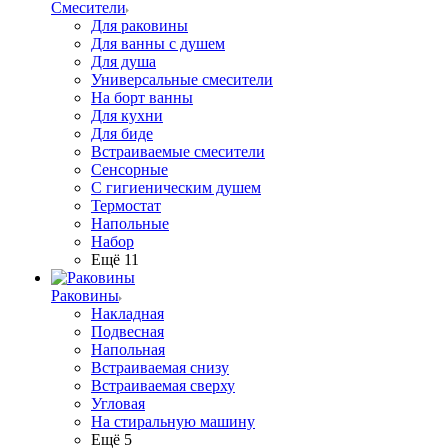
Смесители
Для раковины
Для ванны с душем
Для душа
Универсальные смесители
На борт ванны
Для кухни
Для биде
Встраиваемые смесители
Сенсорные
С гигиеническим душем
Термостат
Напольные
Набор
Ещё 11
Раковины
Накладная
Подвесная
Напольная
Встраиваемая снизу
Встраиваемая сверху
Угловая
На стиральную машину
Ещё 5