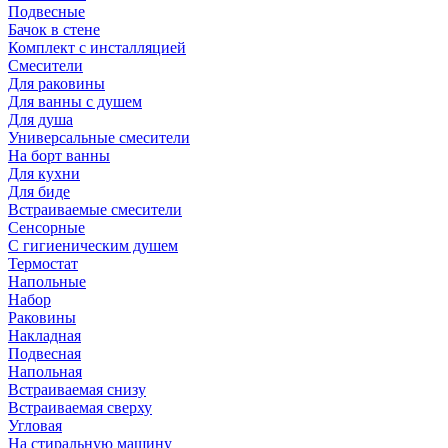
Подвесные
Бачок в стене
Комплект с инсталляцией
Смесители
Для раковины
Для ванны с душем
Для душа
Универсальные смесители
На борт ванны
Для кухни
Для биде
Встраиваемые смесители
Сенсорные
С гигиеническим душем
Термостат
Напольные
Набор
Раковины
Накладная
Подвесная
Напольная
Встраиваемая снизу
Встраиваемая сверху
Угловая
На стиральную машину