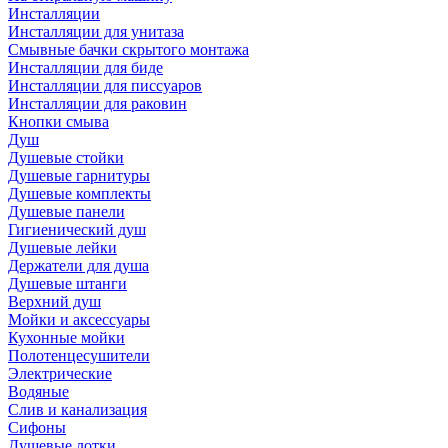
Инсталляции
Инсталляции для унитаза
Смывные бачки скрытого монтажа
Инсталляции для биде
Инсталляции для писсуаров
Инсталляции для раковин
Кнопки смыва
Душ
Душевые стойки
Душевые гарнитуры
Душевые комплекты
Душевые панели
Гигиенический душ
Душевые лейки
Держатели для душа
Душевые штанги
Верхний душ
Мойки и аксессуары
Кухонные мойки
Полотенцесушители
Электрические
Водяные
Слив и канализация
Сифоны
Душевые лотки