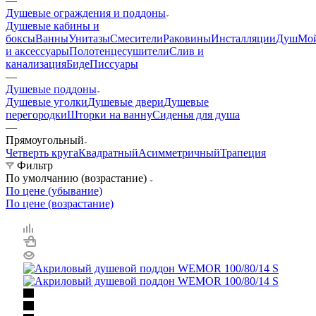
—
Душевые ограждения и поддоны
Душевые кабины и
боксы
Ванны
Унитазы
Смесители
Раковины
Инсталляции
Душ
Мо
и аксессуары
Полотенцесушители
Слив и
канализация
Биде
Писсуары
—
Душевые поддоны
Душевые уголки
Душевые двери
Душевые
перегородки
Шторки на ванну
Сиденья для душа
—
Прямоугольный
Четверть круга
Квадратный
Асимметричный
Трапеция
Фильтр
По умолчанию (возрастание)
По цене (убывание)
По цене (возрастание)