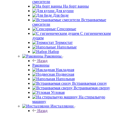
смесители
На борт ванны
Для кухни
Для биде
Встраиваемые
смесители
Сенсорные
С гигиеническим
душем
Термостат
Напольные
Набор
Раковины
Назад
Раковины
Накладная
Подвесная
Напольная
Встраиваемая снизу
Встраиваемая сверху
Угловая
На стиральную
машину
Инсталляции
Назад