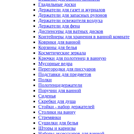
Гладильные доски
Держатели для газет и журналов
Держатели для запасных рулонов
Держатели освежителя воздуха
Держатели для фена
Диспенсеры для ватных дисков
Контейнеры для хранения в ванной комнате
Коврики для ванной
Корзины для белья
Косметические зеркала
Крючки для полотенец в ванную
Мусорные ведра
Перегородки для писсуаров
Подставки для предметов
Полки
Полотенцедержатели
Поручни для ванной
Сиденья
Скребки для душа
Стойки - набор держателей
Столики на ванну
Стремянки
Сушилки для белья
Шторы и карнизы
Наборы аксессуаров для ванной