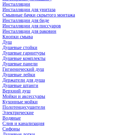
Инсталляции
Инсталляции для унитаза
Смывные бачки скрытого монтажа
Инсталляции для биде
Инсталляции для писсуаров
Инсталляции для раковин
Кнопки смыва
Душ
Душевые стойки
Душевые гарнитуры
Душевые комплекты
Душевые панели
Гигиенический душ
Душевые лейки
Держатели для душа
Душевые штанги
Верхний душ
Мойки и аксессуары
Кухонные мойки
Полотенцесушители
Электрические
Водяные
Слив и канализация
Сифоны
Душевые лотки