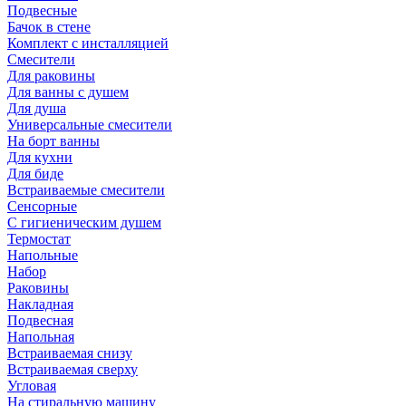
Подвесные
Бачок в стене
Комплект с инсталляцией
Смесители
Для раковины
Для ванны с душем
Для душа
Универсальные смесители
На борт ванны
Для кухни
Для биде
Встраиваемые смесители
Сенсорные
С гигиеническим душем
Термостат
Напольные
Набор
Раковины
Накладная
Подвесная
Напольная
Встраиваемая снизу
Встраиваемая сверху
Угловая
На стиральную машину