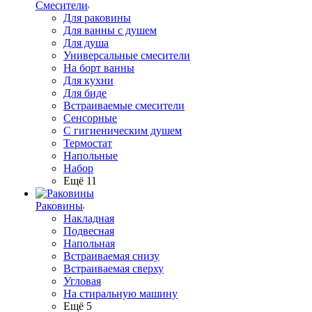
Смесители
Для раковины
Для ванны с душем
Для душа
Универсальные смесители
На борт ванны
Для кухни
Для биде
Встраиваемые смесители
Сенсорные
С гигиеническим душем
Термостат
Напольные
Набор
Ещё 11
Раковины
Накладная
Подвесная
Напольная
Встраиваемая снизу
Встраиваемая сверху
Угловая
На стиральную машину
Ещё 5