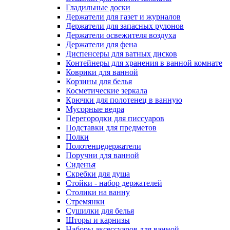
Гладильные доски
Держатели для газет и журналов
Держатели для запасных рулонов
Держатели освежителя воздуха
Держатели для фена
Диспенсеры для ватных дисков
Контейнеры для хранения в ванной комнате
Коврики для ванной
Корзины для белья
Косметические зеркала
Крючки для полотенец в ванную
Мусорные ведра
Перегородки для писсуаров
Подставки для предметов
Полки
Полотенцедержатели
Поручни для ванной
Сиденья
Скребки для душа
Стойки - набор держателей
Столики на ванну
Стремянки
Сушилки для белья
Шторы и карнизы
Наборы аксессуаров для ванной