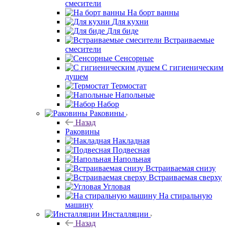
смесители
На борт ванны
Для кухни
Для биде
Встраиваемые
смесители
Сенсорные
С гигиеническим
душем
Термостат
Напольные
Набор
Раковины
Назад
Раковины
Накладная
Подвесная
Напольная
Встраиваемая снизу
Встраиваемая сверху
Угловая
На стиральную
машину
Инсталляции
Назад