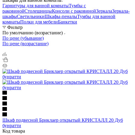
Шкафы для ванной комнаты
Гарнитуры для ванной комнаты
Тумбы с
раковиной
Столешницы
Консоли с раковиной
Зеркала
Зеркала-
шкафы
Светильники
Шкафы-пеналы
Тумбы для ванной
комнаты
Полки для мебели
Банкетки
Фильтр
По умолчанию (возрастание)
По цене (убывание)
По цене (возрастание)
Шкаф подвесной Бриклаер открытый КРИСТАЛЛ 20 Дуб
бунратти
Код товара