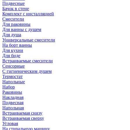
Подвесные
Бачок в стене
Комплект с инсталляцией
Смесители
Для раковины
Для ванны с душем
Для душа
Универсальные смесители
На борт ванны
Для кухни
Для биде
Встраиваемые смесители
Сенсорные
С гигиеническим душем
Термостат
Напольные
Набор
Раковины
Накладная
Подвесная
Напольная
Встраиваемая снизу
Встраиваемая сверху
Угловая
На стиральную машину