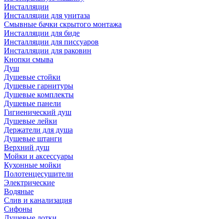
Инсталляции
Инсталляции для унитаза
Смывные бачки скрытого монтажа
Инсталляции для биде
Инсталляции для писсуаров
Инсталляции для раковин
Кнопки смыва
Душ
Душевые стойки
Душевые гарнитуры
Душевые комплекты
Душевые панели
Гигиенический душ
Душевые лейки
Держатели для душа
Душевые штанги
Верхний душ
Мойки и аксессуары
Кухонные мойки
Полотенцесушители
Электрические
Водяные
Слив и канализация
Сифоны
Душевые лотки