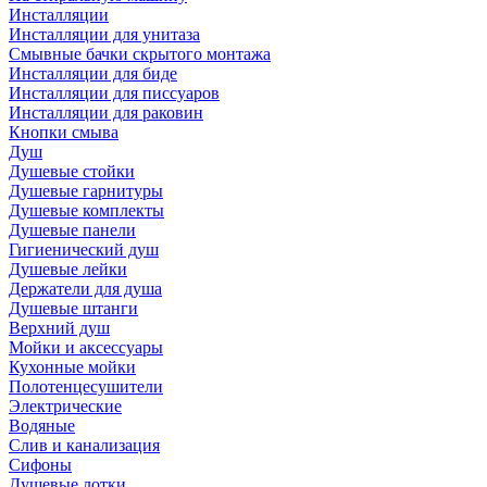
Инсталляции
Инсталляции для унитаза
Смывные бачки скрытого монтажа
Инсталляции для биде
Инсталляции для писсуаров
Инсталляции для раковин
Кнопки смыва
Душ
Душевые стойки
Душевые гарнитуры
Душевые комплекты
Душевые панели
Гигиенический душ
Душевые лейки
Держатели для душа
Душевые штанги
Верхний душ
Мойки и аксессуары
Кухонные мойки
Полотенцесушители
Электрические
Водяные
Слив и канализация
Сифоны
Душевые лотки