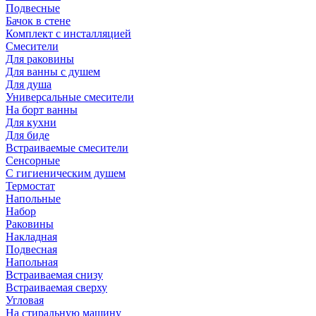
Подвесные
Бачок в стене
Комплект с инсталляцией
Смесители
Для раковины
Для ванны с душем
Для душа
Универсальные смесители
На борт ванны
Для кухни
Для биде
Встраиваемые смесители
Сенсорные
С гигиеническим душем
Термостат
Напольные
Набор
Раковины
Накладная
Подвесная
Напольная
Встраиваемая снизу
Встраиваемая сверху
Угловая
На стиральную машину